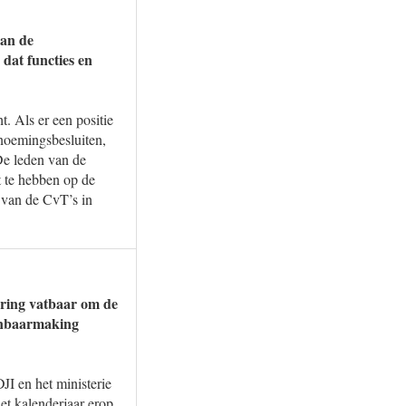
van de
 dat functies en
. Als er een positie
noemingsbesluiten,
De leden van de
t te hebben op de
 van de CvT’s in
ering vatbaar om de
penbaarmaking
JI en het ministerie
et kalenderjaar erop