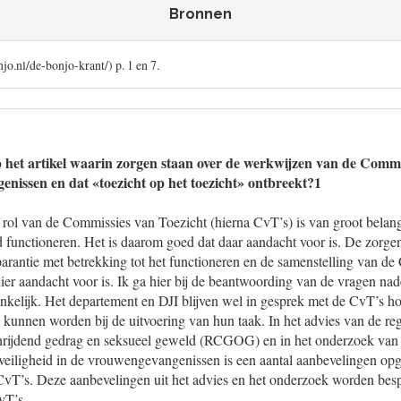
Bronnen
jo.nl/de-bonjo-krant/) p. 1 en 7.
p het artikel waarin zorgen staan over de werkwijzen van de Commi
genissen en dat «toezicht op het toezicht» ontbreekt?1
rol van de Commissies van Toezicht (hierna CvT’s) is van groot belang 
ed functioneren. Het is daarom goed dat daar aandacht voor is. De zorgen 
arantie met betrekking tot het functioneren en de samenstelling van de
 hier aandacht voor is. Ik ga hier bij de beantwoording van de vragen nad
nkelijk. Het departement en DJI blijven wel in gesprek met de CvT’s ho
 kunnen worden bij de uitvoering van hun taak. In het advies van de r
hrijdend gedrag en seksueel geweld (RCGOG) en in het onderzoek van d
 veiligheid in de vrouwengevangenissen is een aantal aanbevelingen op
CvT’s. Deze aanbevelingen uit het advies en het onderzoek worden besp
vT’s.