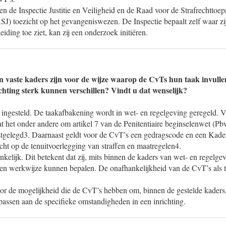
 de Inspectie Justitie en Veiligheid en de Raad voor de Strafrechttoep
J) toezicht op het gevangeniswezen. De Inspectie bepaalt zelf waar zi
leiding toe ziet, kan zij een onderzoek initiëren.
en vaste kaders zijn voor de wijze waarop de CvTs hun taak invull
chting sterk kunnen verschillen? Vindt u dat wenselijk?
 ingesteld. De taakafbakening wordt in wet- en regelgeving geregeld. V
 het onder andere om artikel 7 van de Penitentiaire beginselenwet (Pb
stgelegd3. Daarnaast geldt voor de CvT’s een gedragscode en een Kade
cht op de tenuitvoerlegging van straffen en maatregelen4.
kelijk. Dit betekent dat zij, mits binnen de kaders van wet- en regelge
en werkwijze kunnen bepalen. De onafhankelijkheid van de CvT’s als 
oor de mogelijkheid die de CvT’s hebben om, binnen de gestelde kader
passen aan de specifieke omstandigheden in een inrichting.