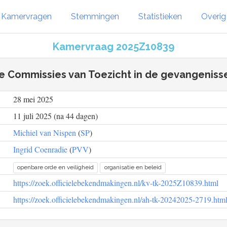
Kamervragen
Stemmingen
Statistieken
Overi
Kamervraag 2025Z10839
e Commissies van Toezicht in de gevangeniss
28 mei 2025
11 juli 2025 (na 44 dagen)
Michiel van Nispen
(
SP
)
Ingrid Coenradie
(
PVV
)
openbare orde en veiligheid
organisatie en beleid
https://zoek.officielebekendmakingen.nl/kv-tk-2025Z10839.html
https://zoek.officielebekendmakingen.nl/ah-tk-20242025-2719.htm