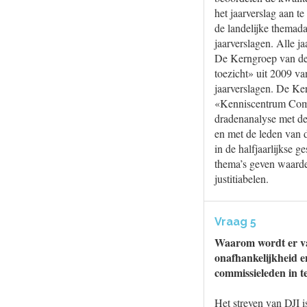
het jaarverslag aan te
de landelijke themada
jaarverslagen. Alle 
De Kerngroep van de 
toezicht» uit 2009 va
jaarverslagen. De Ke
«Kenniscentrum Commi
dradenanalyse met de
en met de leden van 
in de halfjaarlijkse
thema’s geven waardev
justitiabelen.
Vraag 5
Waarom wordt er van
onafhankelijkheid e
commissieleden in t
Het streven van DJI i