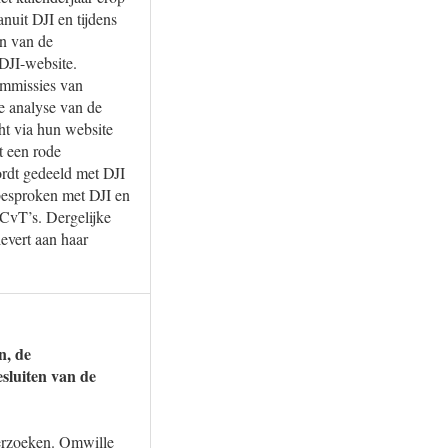
anuit DJI en tijdens
en van de
DJI-website.
ommissies van
de analyse van de
ht via hun website
t een rode
ordt gedeeld met DJI
besproken met DJI en
 CvT’s. Dergelijke
evert aan haar
n, de
esluiten van de
verzoeken. Omwille