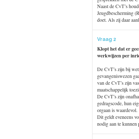
Naast de CvT’s houden
Jeugdbescherming (RS
doet. Als zij daar aan
Vraag 2
Klopt het dat er ge
werkwijzen per inri
De CvT’s zijn bij wet
gevangeniswezen gaat
van de CvT’s zijn va
maatschappelijk toezi
De CvT’s zijn onafhan
gedragscode, hun eig
orgaan is waardevol.
Dit geldt eveneens v
nodig aan te kunnen 