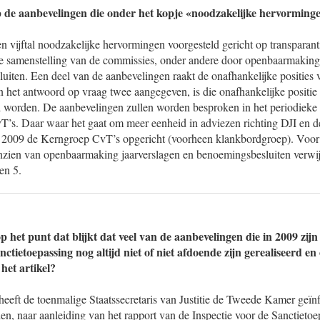
p de aanbevelingen die onder het kopje «noodzakelijke hervormin
een vijftal noodzakelijke hervormingen voorgesteld gericht op transparant
de samenstelling van de commissies, onder andere door openbaarmaking
uiten. Een deel van de aanbevelingen raakt de onafhankelijke posities
n het antwoord op vraag twee aangegeven, is die onafhankelijke positie 
d worden. De aanbevelingen zullen worden besproken in het periodieke
’s. Daar waar het gaat om meer eenheid in adviezen richting DJI en d
 2009 de Kerngroep CvT’s opgericht (voorheen klankbordgroep). Voor 
nzien van openbaarmaking jaarverslagen en benoemingsbesluiten verwijs
en 5.
p het punt dat blijkt dat veel van de aanbevelingen die in 2009 zij
nctietoepassing nog altijd niet of niet afdoende zijn gerealiseerd en
et artikel?
eeft de toenmalige Staatssecretaris van Justitie de Tweede Kamer geïn
n, naar aanleiding van het rapport van de Inspectie voor de Sanctietoe