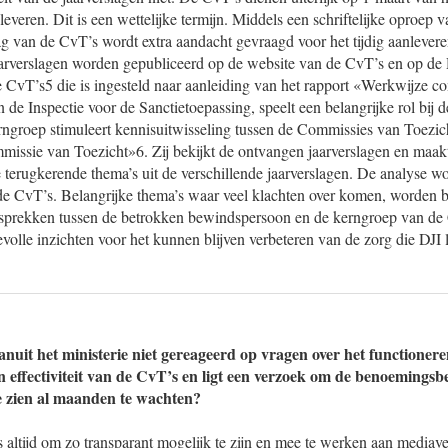
 leveren. Dit is een wettelijke termijn. Middels een schriftelijke oproep v
g van de CvT’s wordt extra aandacht gevraagd voor het tijdig aanlever
jaarverslagen worden gepubliceerd op de website van de CvT’s en op de 
CvT’s5 die is ingesteld naar aanleiding van het rapport «Werkwijze c
n de Inspectie voor de Sanctietoepassing, speelt een belangrijke rol bij 
rngroep stimuleert kennisuitwisseling tussen de Commissies van Toezic
ssie van Toezicht»6. Zij bekijkt de ontvangen jaarverslagen en maak
 terugkerende thema’s uit de verschillende jaarverslagen. De analyse w
de CvT’s. Belangrijke thema’s waar veel klachten over komen, worden 
 gesprekken tussen de betrokken bewindspersoon en de kerngroep van de
olle inzichten voor het kunnen blijven verbeteren van de zorg die DJI l
uit het ministerie niet gereageerd op vragen over het functionere
n effectiviteit van de CvT’s en ligt een verzoek om de benoemingsb
e zien al maanden te wachten?
s altijd om zo transparant mogelijk te zijn en mee te werken aan media