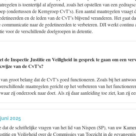
regelen is toentertijd al afgerond, zoals het opstellen van een gedragsc
ep (ondertussen de Kerngroep CvT’s). Een aantal maatregelen vraagt 
edetineerden en de leden van de CvT’s blijvend veranderen. Het gaat da
 communicatie naar de gedetineerden te verbeteren. DJI werkt continu
e voor de verschillende doelgroepen in detentie.
t de Inspectie Justitie en Veiligheid in gesprek te gaan om een ver
rkwijze van de CvT’s?
 van groot belang dat de CvT’s goed functioneren. Zoals bij het antwoo
verschillende maatregelen gericht op het verbeteren van het functioner
 waar zij onderzoek naar doet. Als zij daar aanleiding toe ziet, kan zij e
juni 2025
e dat de schriftelijke vragen van het lid van Nispen (SP), van uw Kame
Justitie en Veiligheid over de Commissies van Toezicht in de gevangeni