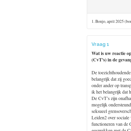
1. Bonjo, april 2025 (bon
Vraag 1
Wat is uw reactie o
(CvT's) in de gevan
De toezichthoudende 
belangrijk dat zij go
onder ander op transp
ik het belangrijk dat
De CvT’s zijn onafha
mogelijk ondersteund
seksueel grensoversc
Leiden2 over sociale
functioneren van de 
gesprekken met de C