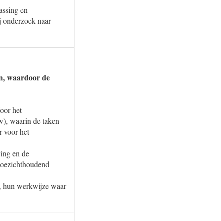
assing en
j onderzoek naar
en, waardoor de
oor het
w), waarin de taken
r voor het
ving en de
toezichthoudend
s, hun werkwijze waar