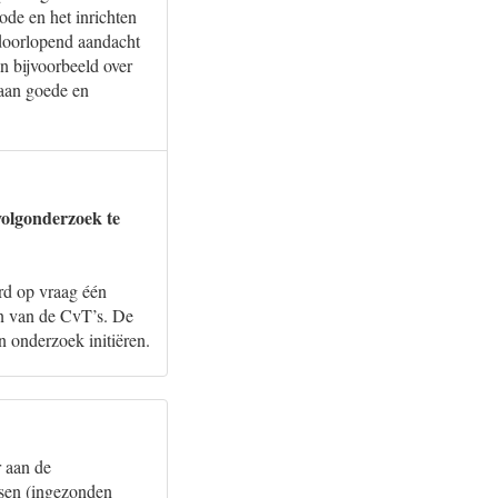
ode en het inrichten
doorlopend aandacht
n bijvoorbeeld over
 aan goede en
volgonderzoek te
rd op vraag één
en van de CvT’s. De
en onderzoek initiëren.
r aan de
ssen (ingezonden