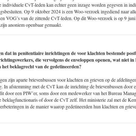
e individuele CvT-leden kan echter geen inzage worden gegeven in indi
gsbesluiten. Op 9 oktober 2024 is een Woo-verzoek ingediend naar alle
en VOG’s van de zittende CvT-leden. Op dit Woo-verzoek is op 9 juni 
 zijn anoniem openbaar gemaakt.
en dat in penitentiaire inrichtingen de voor klachten bestemde pos
richtingswerkers, die vervolgens de enveloppen openen, wat niet in l
n het beklagrecht van de gedetineerden?
ngen zijn aparte brievenbussen voor klachten en grieven op de afdelinge
ting. In afstemming met de CvT kan de inrichting de brievenbussen door
 dit door een PIW’er, soms door een medewerker van het Bureau Mana
 de beklagfunctionaris of door de CvT zelf. Het ministerie zal met de Ke
verbeteringen in de manier waarop gedetineerden hun klachten en griev