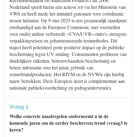
Recommendation on Sunscreen Products3 uit 2006.
Nederland speelt hierin een actieve rol via het Ministerie van
VWS en heeft mede het initiatief genomen voor coördinatie
tussen lidstaten. Op 9 mei 2025 is een gezamenlijk standpunt
overhandigd aan de Europese Commissie, met voorstellen
voor onder andere verbeterde «UVA/UVB»-ratio’s, strengere
verpakkingseisen en geharmoniseerde testmethodes. Dit
traject heeft potentieel grote positieve impact op de publieke
bescherming tegen UV-straling. Consumenten profiteren van
duidelijkere etiketten, betrouwbaardere bescherming en
betere informatie over het juiste gebruik van
zonnebrandproducten. Het RIVM en de NVWA zijn hierbij
nauw betrokken. Deze Europese inzet is complementair aan
nationale publieksvoorlichting en gedragsinterventies.
Vraag 3
Welke concrete maatregelen onderneemt u in de
komende jaren om de eerder beschreven trend (vraag3 te
keren?