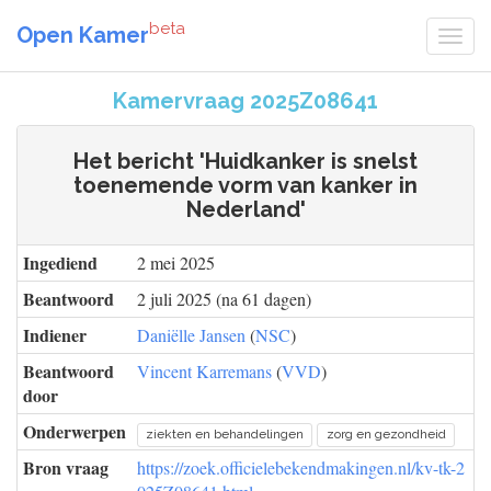
beta
Open Kamer
Kamervraag 2025Z08641
Het bericht 'Huidkanker is snelst
toenemende vorm van kanker in
Nederland'
Ingediend
2 mei 2025
Beantwoord
2 juli 2025 (na 61 dagen)
Indiener
Daniëlle Jansen
(
NSC
)
Beantwoord
Vincent Karremans
(
VVD
)
door
Onderwerpen
ziekten en behandelingen
zorg en gezondheid
Bron vraag
https://zoek.officielebekendmakingen.nl/kv-tk-2