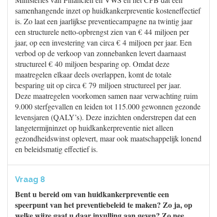
samenhangende inzet op huidkankerpreventie kosteneffectief
is. Zo laat een jaarlijkse preventiecampagne na twintig jaar
een structurele netto-opbrengst zien van € 44 miljoen per
jaar, op een investering van circa € 4 miljoen per jaar. Een
verbod op de verkoop van zonnebanken levert daarnaast
structureel € 40 miljoen besparing op. Omdat deze
maatregelen elkaar deels overlappen, komt de totale
besparing uit op circa € 79 miljoen structureel per jaar.
Deze maatregelen voorkomen samen naar verwachting ruim
9.000 sterfgevallen en leiden tot 115.000 gewonnen gezonde
levensjaren (QALY’s). Deze inzichten onderstrepen dat een
langetermijninzet op huidkankerpreventie niet alleen
gezondheidswinst oplevert, maar ook maatschappelijk lonend
en beleidsmatig effectief is.
Vraag 8
Bent u bereid om van huidkankerpreventie een
speerpunt van het preventiebeleid te maken? Zo ja, op
welke wijze gaat u daar invulling aan geven? Zo nee,