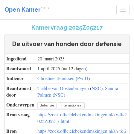
beta
Open Kamer
Kamervraag 2025Z05217
De uitvoer van honden door defensie
Ingediend
20 maart 2025
Beantwoord
1 april 2025 (na 12 dagen)
Indiener
Christine Teunissen
(
PvdD
)
Beantwoord
Tjebbe van Oostenbruggen
(
NSC
),
Sandra
door
Palmen
(
NSC
)
Onderwerpen
defensie
internationaal
Bron vraag
https://zoek.officielebekendmakingen.nl/kv-tk-2
025Z05217.html
Bron
https://zoek.officielebekendmakingen.nl/ah-tk-2