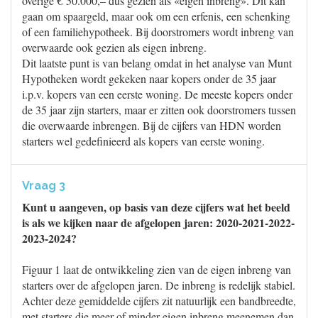
overige € 50.000,– dus gezien als «eigen inbreng». Dit kan
gaan om spaargeld, maar ook om een erfenis, een schenking
of een familiehypotheek. Bij doorstromers wordt inbreng van
overwaarde ook gezien als eigen inbreng.
Dit laatste punt is van belang omdat in het analyse van Munt
Hypotheken wordt gekeken naar kopers onder de 35 jaar
i.p.v. kopers van een eerste woning. De meeste kopers onder
de 35 jaar zijn starters, maar er zitten ook doorstromers tussen
die overwaarde inbrengen. Bij de cijfers van HDN worden
starters wel gedefinieerd als kopers van eerste woning.
Vraag 3
Kunt u aangeven, op basis van deze cijfers wat het beeld
is als we kijken naar de afgelopen jaren: 2020-2021-2022-
2023-2024?
Figuur 1 laat de ontwikkeling zien van de eigen inbreng van
starters over de afgelopen jaren. De inbreng is redelijk stabiel.
Achter deze gemiddelde cijfers zit natuurlijk een bandbreedte,
met starters die meer of minder eigen inbreng meenemen dan