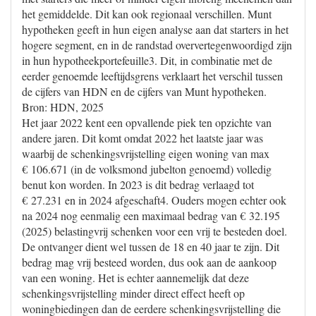
het gemiddelde. Dit kan ook regionaal verschillen. Munt
hypotheken geeft in hun eigen analyse aan dat starters in het
hogere segment, en in de randstad oververtegenwoordigd zijn
in hun hypotheekportefeuille3. Dit, in combinatie met de
eerder genoemde leeftijdsgrens verklaart het verschil tussen
de cijfers van HDN en de cijfers van Munt hypotheken.
Bron: HDN, 2025
Het jaar 2022 kent een opvallende piek ten opzichte van
andere jaren. Dit komt omdat 2022 het laatste jaar was
waarbij de schenkingsvrijstelling eigen woning van max
€ 106.671 (in de volksmond jubelton genoemd) volledig
benut kon worden. In 2023 is dit bedrag verlaagd tot
€ 27.231 en in 2024 afgeschaft4. Ouders mogen echter ook
na 2024 nog eenmalig een maximaal bedrag van € 32.195
(2025) belastingvrij schenken voor een vrij te besteden doel.
De ontvanger dient wel tussen de 18 en 40 jaar te zijn. Dit
bedrag mag vrij besteed worden, dus ook aan de aankoop
van een woning. Het is echter aannemelijk dat deze
schenkingsvrijstelling minder direct effect heeft op
woningbiedingen dan de eerdere schenkingsvrijstelling die