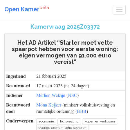
beta
Open Kamer
Kamervraag 2025Z03372
Het AD Artikel “Starter moet vette
spaarpot hebben voor eerste woning:
eigen vermogen van 91.000 euro
vereist”
Ingediend
21 februari 2025
Beantwoord
17 maart 2025 (na 24 dagen)
Indiener
Merlien Welzijn
(
NSC
)
Beantwoord
Mona Keijzer
(minister volkshuisvesting en
door
ruimtelijke ordening) (
BBB
)
Onderwerpen
economie
huisvesting
kopen en verkopen
overige economische sectoren