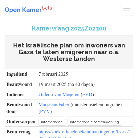
beta
Open Kamer
Kamervraag 2025Z02300
Het Israëlische plan om inwoners van
Gaza te laten emigreren naar o.a.
Westerse landen
Ingediend
7 februari 2025
Beantwoord
19 maart 2025 (na 40 dagen)
Indiener
Gideon van Meijeren
(
FVD
)
Beantwoord
Marjolein Faber
(minister asiel en migratie)
door
(
PVV
)
Onderwerpen
internationaal
internationale samenwerking
Bron vraag
https://zoek.officielebekendmakingen.nl/kv-tk-2