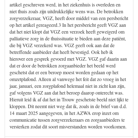
artikel geschreven werd, in het ziekenhuis is overleden en
niet thuis zoals zijn uitdrukkelijke wens was. De betrokken
zorgverzekeraar, VGZ, heeft door middel van een persbericht
op het artikel gereageerd.3 In het persbericht geeft VGZ aan
dat het niet klopt dat VGZ een verzoek heeft geweigerd om
palliatieve zorg in de thuissituatie te bieden aan deze patiënt,
die bij VGZ verzekerd was. VGZ geeft ook aan dat de
betreffende aanbieder dat heeft bevestigd. Ook heb ik
hierover een gesprek gevoerd met VGZ. VGZ gaf daarin aan
dat er door de betrokken zorgaanbieder het beeld werd
geschetst dat er een beroep moest worden gedaan op het
omzetplafond. Alleen al vanwege het feit dat zo vroeg in het
jaar, januari, een zorgplafond helemaal niet in zicht kan zijn,
gaf volgens VGZ aan dat het beroep daarop onterecht was.
Hieruit leid ik af dat het in Trouw geschetste beeld niet lijkt te
kloppen. Dit neemt niet weg dat ik, zoals in de brief van d.d.
14 maart 2025 aangegeven, in het AZWA erop inzet om
communicatie tussen zorgverzekeraars en zorgaanbieders te
versterken zodat dit soort misverstanden worden voorkomen.