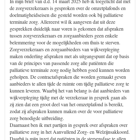
In mijn brief van d.d. 14 maart 2025 heb ik toegelicht dat met
de zorgverzekeraars is gesproken over de omzetplafonds en
doelmatigheidseisen die gesteld worden ook bij palliatieve
terminale zorg. Allereerst wil ik aangeven dat uit deze
gesprekken duidelijk naar voren is gekomen dat afspraken
tussen zorgverzekeraars en zorgaanbieders geen enkele
belemmering voor de mogelijkheden om thuis te sterven.
Zorgverzekeraars en zorgaanbieders van wijkverpleging
maken onderling afspraken met als uitgangspunt dat op basis
van de principes van passende zorg alle patiënten die
palliatieve terminale zorg nodig hebben goed kunnen worden
geholpen. De contractafspraken die worden gemaakt geven
aanbieders te allen tijde de ruimte om tijdig palliatieve zorg te
kunnen leveren. Waarbij het van belang is dat aanbieders van
wijkverpleging tijdig met de verzekeraar in gesprek gaan als
zij zien dat een groot deel van het omzetplafond is bereikt,
zodat zij afspraken kunnen maken over de voor palliatieve
zorg benodigde uitbreiding.
Daarnaast ben ik met partijen in gesprek over afspraken over
palliatieve zorg in het Aanvullend Zorg- en Welzijnsakkoord.
Daarbij is mijn inzet dat patiënten in de stervensfase te allen