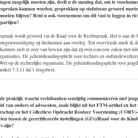
ingen mogelijk moeten zijn, deelt u de mening dat, om te voorkome
besproken kunnen worden, gesprekken op stafniveau gevoerd moet
moeten blijven? Bent u ook voornemens om dit vast te leggen in rich
 partijen?
spraak wordt gevoerd via de Raad voor de Rechtspraak. Het is aan de 
rtegenwoordiging zij deelnemen aan overleg. Ten overvloede merk ik da
hermers zich er zeer van bewust zijn dat zij over concrete zaken niet i
rganisaties. De geheimhoudingsplicht voor rechters en stafmedewerker
 Wet op de rechterlijke organisatie. De geheimhoudingsplicht voor jeugd
 artikel 7.3.11 lid 1 Jeugdwet.
 de praktijk waarin rechtbanken eenzijdig communiceren met jeug
 van ouders of advocaten, zoals blijkt uit het FTM-artikel en het f
erschap en het Collectieve Opdracht Routeer Voorziening (CORV)-
cten tussen de gecertificeerde instellingen (GI's)/Raad voor de Ki
s zijn?