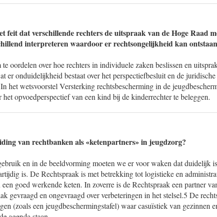
et feit dat verschillende rechters de uitspraak van de Hoge Raad m
schillend interpreteren waardoor er rechtsongelijkheid kan ontstaa
m te oordelen over hoe rechters in individuele zaken beslissen en uitsp
at er onduidelijkheid bestaat over het perspectiefbesluit en de juridisch
 In het wetsvoorstel Versterking rechtsbescherming in de jeugdbescherm
r het opvoedperspectief van een kind bij de kinderrechter te beleggen.
iding van rechtbanken als «ketenpartners» in jeugdzorg?
dgebruik en in de beeldvorming moeten we er voor waken dat duidelijk i
rtijdig is. De Rechtspraak is met betrekking tot logistieke en administr
n een goed werkende keten. In zoverre is de Rechtspraak een partner v
aak gevraagd en ongevraagd over verbeteringen in het stelsel.5 De rech
gen (zoals een jeugdbeschermingstafel) waar casuïstiek van gezinnen en
 de agenda staan.