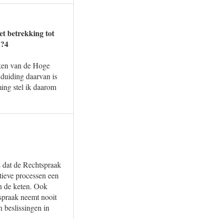
et betrekking tot
n?4
raken van de Hoge
e duiding daarvan is
ing stel ik daarom
s dat de Rechtspraak
atieve processen een
an de keten. Ook
tspraak neemt nooit
 beslissingen in