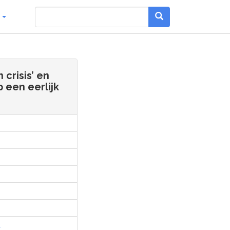
g
crisis’ en
 een eerlijk
l