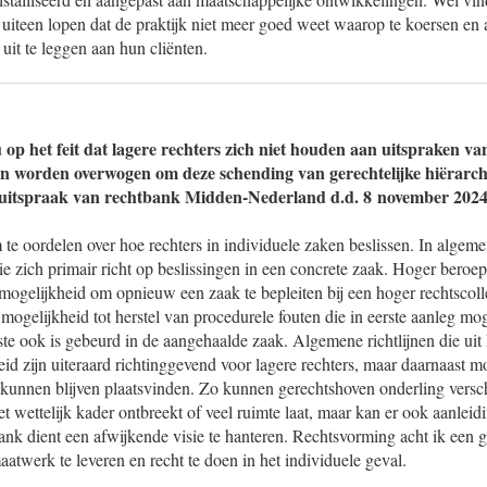
 uiteen lopen dat de praktijk niet meer goed weet waarop te koersen en
uit te leggen aan hun cliënten.
u op het feit dat lagere rechters zich niet houden aan uitspraken va
n worden overwogen om deze schending van gerechtelijke hiërarchi
 uitspraak van rechtbank Midden-Nederland d.d. 8 november 202
m te oordelen over hoe rechters in individuele zaken beslissen. In algeme
hie zich primair richt op beslissingen in een concrete zaak. Hoger beroep
ogelijkheid om opnieuw een zaak te bepleiten bij een hoger rechtscoll
mogelijkheid tot herstel van procedurele fouten die in eerste aanleg mog
atste ook is gebeurd in de aangehaalde zaak. Algemene richtlijnen die uit
d zijn uiteraard richtinggevend voor lagere rechters, maar daarnaast m
 kunnen blijven plaatsvinden. Zo kunnen gerechtshoven onderling versch
t wettelijk kader ontbreekt of veel ruimte laat, maar kan er ook aanleid
bank dient een afwijkende visie te hanteren. Rechtsvorming acht ik een 
twerk te leveren en recht te doen in het individuele geval.