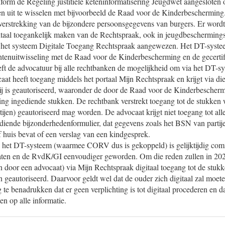
nform de Regeling justitiële keteninformatisering Jeugdwet aangeslot
hten uit te wisselen met bijvoorbeeld de Raad voor de Kinderbescherm
 verstrekking van de bijzondere persoonsgegevens van burgers. Er wordt
gitaal toegankelijk maken van de Rechtspraak, ook in jeugdbeschermin
 het systeem Digitale Toegang Rechtspraak aangewezen. Het DT-syste
enuitwisseling met de Raad voor de Kinderbescherming en de gecertifi
ft de advocatuur bij alle rechtbanken de mogelijkheid om via het DT-sys
at heeft toegang middels het portaal Mijn Rechtspraak en krijgt via di
ij is geautoriseerd, waaronder de door de Raad voor de Kinderbescher
lling ingediende stukken. De rechtbank verstrekt toegang tot de stukken
tijen) geautoriseerd mag worden. De advocaat krijgt niet toegang tot all
diende bijzonderhedenformulier, dat gegevens zoals het BSN van partijen
jf huis bevat of een verslag van een kindgesprek.
 het DT-systeem (waarmee CORV dus is gekoppeld) is gelijktijdig co
ten en de RvdK/GI eenvoudiger geworden. Om die reden zullen in 202
n door een advocaat) via Mijn Rechtspraak digitaal toegang tot de stukk
n geautoriseerd. Daarvoor geldt wel dat de ouder zich digitaal zal moe
g te benadrukken dat er geen verplichting is tot digitaal procederen en d
en op alle informatie.