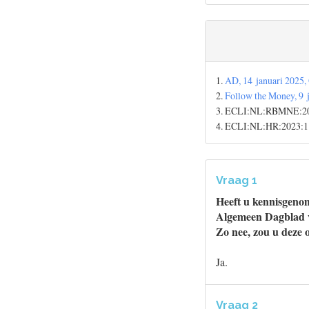
1.
AD, 14 januari 2025, 
2.
Follow the Money, 9 
3. ECLI:NL:RBMNE:20
4. ECLI:NL:HR:2023:1
Vraag 1
Heeft u kennisgenom
Algemeen Dagblad va
Zo nee, zou u deze 
Ja.
Vraag 2