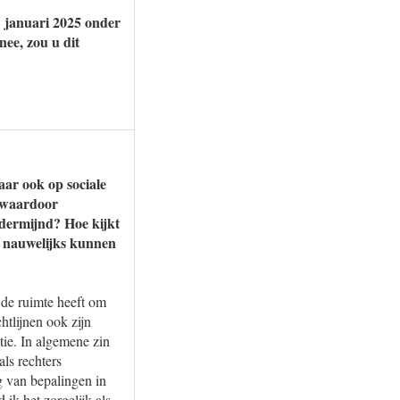
 januari 2025 onder
nee, zou u dit
aar ook op sociale
, waardoor
ndermijnd? Hoe kijkt
og nauwelijks kunnen
 de ruimte heeft om
htlijnen ook zijn
tie. In algemene zin
ls rechters
g van bepalingen in
ik het zorgelijk als