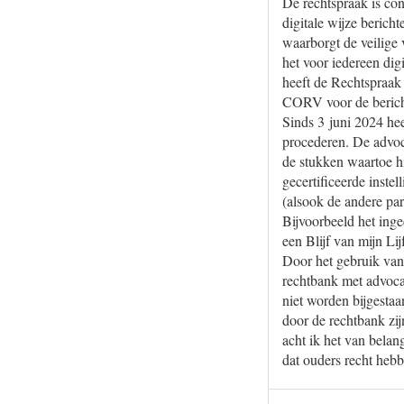
De rechtspraak is co
digitale wijze beric
waarborgt de veilige
het voor iedereen di
heeft de Rechtspraak
CORV voor de bericht
Sinds 3 juni 2024 hee
procederen. De advoca
de stukken waartoe h
gecertificeerde inste
(alsook de andere par
Bijvoorbeeld het inge
een Blijf van mijn Li
Door het gebruik van
rechtbank met advoca
niet worden bijgestaa
door de rechtbank zij
acht ik het van belan
dat ouders recht hebb