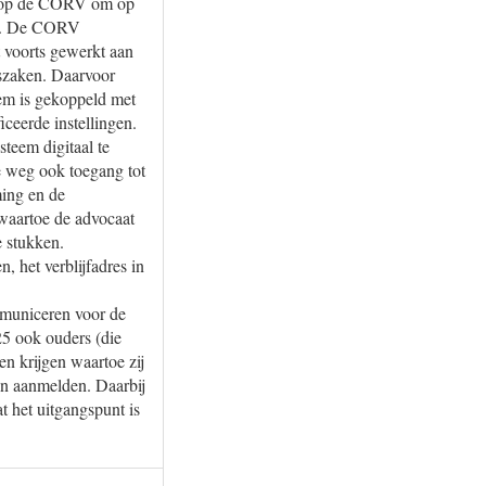
en op de CORV om op
ing. De CORV
 voorts gewerkt aan
gszaken. Daarvoor
em is gekoppeld met
ceerde instellingen.
teem digitaal te
e weg ook toegang tot
ming en de
 waartoe de advocaat
e stukken.
, het verblijfadres in
mmuniceren voor de
5 ook ouders (die
en krijgen waartoe zij
ten aanmelden. Daarbij
at het uitgangspunt is