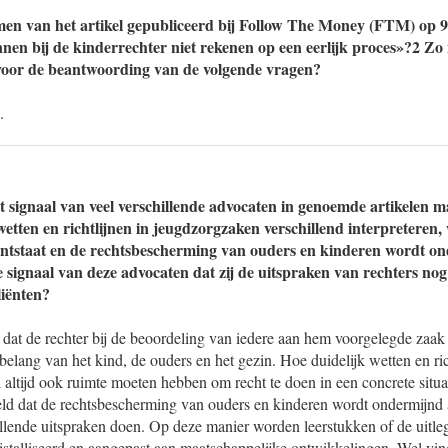
men van het artikel gepubliceerd bij Follow The Money (FTM) op 9
nen bij de kinderrechter niet rekenen op een eerlijk proces»?2 Zo 
n voor de beantwoording van de volgende vragen?
.
t signaal van veel verschillende advocaten in genoemde artikelen m
wetten en richtlijnen in jeugdzorgzaken verschillend interpreteren
ontstaat en de rechtsbescherming van ouders en kinderen wordt o
ke signaal van deze advocaten dat zij de uitspraken van rechters n
liënten?
k dat de rechter bij de beoordeling van iedere aan hem voorgelegde zaak
 belang van het kind, de ouders en het gezin. Hoe duidelijk wetten en ric
al altijd ook ruimte moeten hebben om recht te doen in een concrete situa
eld dat de rechtsbescherming van ouders en kinderen wordt ondermijnd a
illende uitspraken doen. Op deze manier worden leerstukken of de uitle
ristalliseerd en aangepast aan maatschappelijke ontwikkelingen. Wel vind 