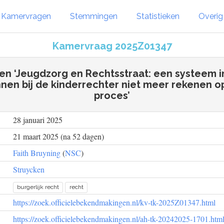
Kamervragen
Stemmingen
Statistieken
Overi
Kamervraag 2025Z01347
len ‘Jeugdzorg en Rechtsstraat: een systeem in 
nen bij de kinderrechter niet meer rekenen op
proces’
28 januari 2025
21 maart 2025 (na 52 dagen)
Faith Bruyning
(
NSC
)
Struycken
burgerlijk recht
recht
https://zoek.officielebekendmakingen.nl/kv-tk-2025Z01347.html
https://zoek.officielebekendmakingen.nl/ah-tk-20242025-1701.htm