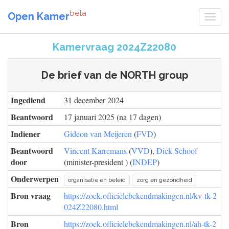
beta
Open Kamer
Kamervraag 2024Z22080
De brief van de NORTH group
Ingediend
31 december 2024
Beantwoord
17 januari 2025 (na 17 dagen)
Indiener
Gideon van Meijeren
(
FVD
)
Beantwoord
Vincent Karremans
(
VVD
),
Dick Schoof
door
(minister-president ) (
INDEP
)
Onderwerpen
organisatie en beleid
zorg en gezondheid
Bron vraag
https://zoek.officielebekendmakingen.nl/kv-tk-2
024Z22080.html
Bron
https://zoek.officielebekendmakingen.nl/ah-tk-2