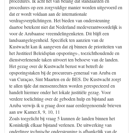
procedures. Ik acht het van belang dat standaarden en
procedures op een zorgvuldige manier worden uitgevoerd en
dat er wordt voldaan aan de internationale
verdragsverplichtingen. Het bieden van ondersteuning
daartoe betekent niet dat Nederland medeverantwoordelijk is
voor de Arubaanse vreemdelingenketen. Dit blijft een
landsaangelegenheid. Specifiek ten aanzien van de
Kustwacht kan ik aangeven dat zij binnen de prioriteiten van
het Justitieel Beleidsplan opsporings-, toezichthoudende en
dienstverlenende taken uitvoert ten behoeve van de landen.
Het gezag over de Kustwacht berust wat betreft de
opsporingstaken bij de procureurs-generaal van Aruba en
van Curaçao, Sint Maarten en de BES. De Kustwacht zorgt
te allen tijde dat mensenrechten worden gerespecteerd en
handelt hiermee onder het lokale justitiële gezag. Voor
verdere toelichting over de geboden hulp en bijstand aan
Aruba verwijs ik u graag door naar eerdergenoemde brieven
aan uw Kamer.8, 9, 10, 11
Zoals toegelicht bij vraag 5 kunnen de landen binnen het
Koninkrijk elkaar bijstand verlenen. De uitwerking van
onderlinge technische ondersteuning is afhankelijk van de