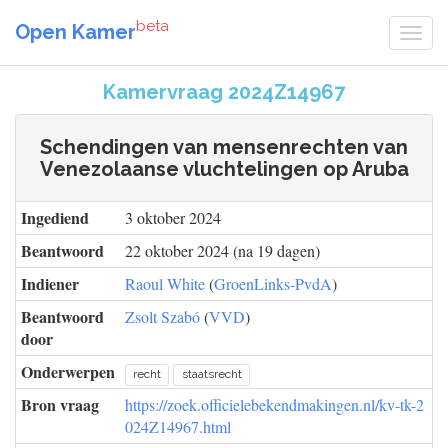
beta
Open Kamer
Kamervraag 2024Z14967
Schendingen van mensenrechten van
Venezolaanse vluchtelingen op Aruba
Ingediend
3 oktober 2024
Beantwoord
22 oktober 2024 (na 19 dagen)
Indiener
Raoul White
(
GroenLinks-PvdA
)
Beantwoord
Zsolt Szabó
(
VVD
)
door
Onderwerpen
recht
staatsrecht
Bron vraag
https://zoek.officielebekendmakingen.nl/kv-tk-2
024Z14967.html