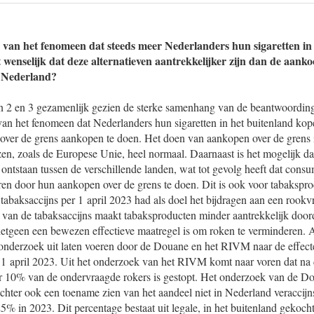
 van het fenomeen dat steeds meer Nederlanders hun sigaretten in
 wenselijk dat deze alternatieven aantrekkelijker zijn dan de aank
 Nederland?
n 2 en 3 gezamenlijk gezien de sterke samenhang van de beantwoordin
an het fenomeen dat Nederlanders hun sigaretten in het buitenland kope
over de grens aankopen te doen. Het doen van aankopen over de grens i
n, zoals de Europese Unie, heel normaal. Daarnaast is het mogelijk dat
n ontstaan tussen de verschillende landen, wat tot gevolg heeft dat cons
en door hun aankopen over de grens te doen. Dit is ook voor tabakspro
abaksaccijns per 1 april 2023 had als doel het bijdragen aan een rookvr
van de tabaksaccijns maakt tabaksproducten minder aantrekkelijk doord
 hetgeen een bewezen effectieve maatregel is om roken te verminderen. 
onderzoek uit laten voeren door de Douane en het RIVM naar de effect
 1 april 2023. Uit het onderzoek van het RIVM komt naar voren dat na
r 10% van de ondervraagde rokers is gestopt. Het onderzoek van de 
chter ook een toename zien van het aandeel niet in Nederland veraccijn
% in 2023. Dit percentage bestaat uit legale, in het buitenland gekocht