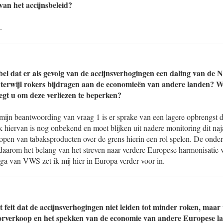
van het accijnsbeleid?
.
bel dat er als gevolg van de accijnsverhogingen een daling van de 
, terwijl rokers bijdragen aan de economieën van andere landen? W
gt u om deze verliezen te beperken?
ijn beantwoording van vraag 1 is er sprake van een lagere opbrengst d
 hiervan is nog onbekend en moet blijken uit nadere monitoring dit naj
pen van tabaksproducten over de grens hierin een rol spelen. De onder
rom het belang van het streven naar verdere Europese harmonisatie v
ga van VWS zet ik mij hier in Europa verder voor in.
 feit dat de accijnsverhogingen niet leiden tot minder roken, maar
oorverkoop en het spekken van de economie van andere Europese l