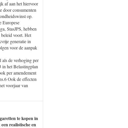
k af aan het hiervoor
die door consumenten
zondheidswinst op.
re Europese
ega, StasJPS, hebben
 beleid voort. Het
vrije generatie in
volgen voor de aanpak
l als de verhoging per
 in het Belastingplan
t ook per amendement
ns.6 Ook de effecten
het voorjaar van
garetten te kopen in
 een realistische en