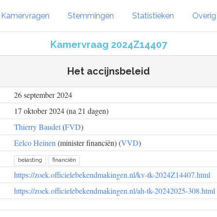
Kamervragen
Stemmingen
Statistieken
Overi
Kamervraag 2024Z14407
Het accijnsbeleid
26 september 2024
17 oktober 2024 (na 21 dagen)
Thierry Baudet
(
FVD
)
Eelco Heinen
(minister financiën) (
VVD
)
belasting
financiën
https://zoek.officielebekendmakingen.nl/kv-tk-2024Z14407.html
https://zoek.officielebekendmakingen.nl/ah-tk-20242025-308.html