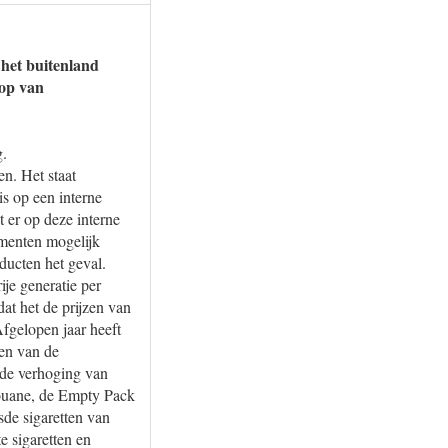
 het buitenland
oop van
g.
n. Het staat
s op een interne
 er op deze interne
umenten mogelijk
ducten het geval.
ije generatie per
at het de prijzen van
Afgelopen jaar heeft
en van de
 de verhoging van
Douane, de Empty Pack
sde sigaretten van
e sigaretten en