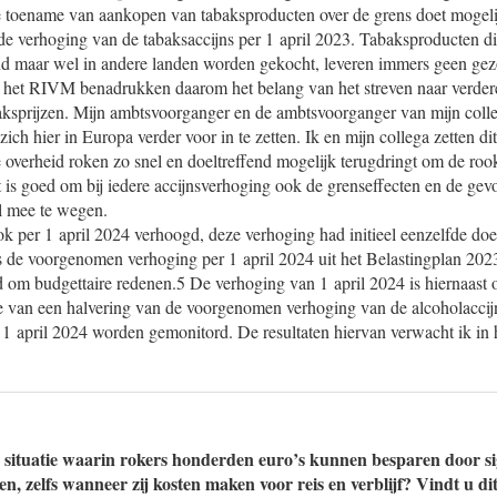
De toename van aankopen van tabaksproducten over de grens doet mogelij
de verhoging van de tabaksaccijns per 1 april 2023. Tabaksproducten 
nd maar wel in andere landen worden gekocht, leveren immers geen ge
 het RIVM benadrukken daarom het belang van het streven naar verde
aksprijzen. Mijn ambtsvoorganger en de ambtsvoorganger van mijn coll
ich hier in Europa verder voor in te zetten. Ik en mijn collega zetten dit
de overheid roken zo snel en doeltreffend mogelijk terugdringt om de rook
 is goed om bij iedere accijnsverhoging ook de grenseffecten en de ge
el mee te wegen.
ok per 1 april 2024 verhoogd, deze verhoging had initieel eenzelfde doe
is de voorgenomen verhoging per 1 april 2024 uit het Belastingplan 2023
 om budgettaire redenen.5 De verhoging van 1 april 2024 is hiernaas
 van een halvering van de voorgenomen verhoging van de alcoholaccij
1 april 2024 worden gemonitord. De resultaten hiervan verwacht ik in 
 situatie waarin rokers honderden euro’s kunnen besparen door si
, zelfs wanneer zij kosten maken voor reis en verblijf? Vindt u dit