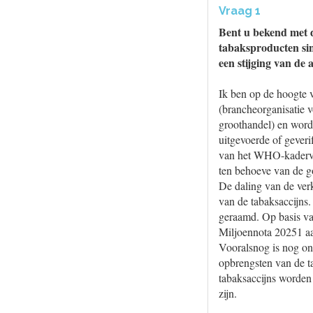
Vraag 1
Bent u bekend met d
tabaksproducten sind
een stijging van de
Ik ben op de hoogte v
(brancheorganisatie 
groothandel) en wordt
uitgevoerde of geveri
van het WHO-kaderver
ten behoeve van de go
De daling van de verk
van de tabaksaccijns.
geraamd. Op basis va
Miljoennota 20251 aa
Vooralsnog is nog ond
opbrengsten van de ta
tabaksaccijns worden
zijn.