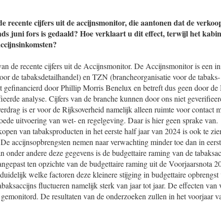
e recente cijfers uit de accijnsmonitor, die aantonen dat de verkoo
s juni fors is gedaald? Hoe verklaart u dit effect, terwijl het kabi
 accijnsinkomsten?
an de recente cijfers uit de Accijnsmonitor. De Accijnsmonitor is een i
voor de tabaksdetailhandel) en TZN (brancheorganisatie voor de tabaks
 gefinancierd door Phillip Morris Benelux en betreft dus geen door de 
fieerde analyse. Cijfers van de branche kunnen door ons niet geverifie
drag is er voor de Rijksoverheid namelijk alleen ruimte voor contact m
ede uitvoering van wet- en regelgeving. Daar is hier geen sprake van.
open van tabaksproducten in het eerste half jaar van 2024 is ook te zi
 De accijnsopbrengsten nemen naar verwachting minder toe dan in eerst
n onder andere deze gegevens is de budgettaire raming van de tabaksacc
ngepast ten opzichte van de budgettaire raming uit de Voorjaarsnota 2
uidelijk welke factoren deze kleinere stijging in budgettaire opbrengst
baksaccijns fluctueren namelijk sterk van jaar tot jaar. De effecten va
 gemonitord. De resultaten van de onderzoeken zullen in het voorjaar 