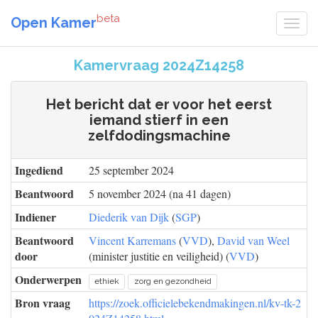
beta
Open Kamer
Kamervraag 2024Z14258
Het bericht dat er voor het eerst
iemand stierf in een
zelfdodingsmachine
Ingediend
25 september 2024
Beantwoord
5 november 2024 (na 41 dagen)
Indiener
Diederik van Dijk
(
SGP
)
Beantwoord
Vincent Karremans
(
VVD
),
David van Weel
door
(minister justitie en veiligheid) (
VVD
)
Onderwerpen
ethiek
zorg en gezondheid
Bron vraag
https://zoek.officielebekendmakingen.nl/kv-tk-2