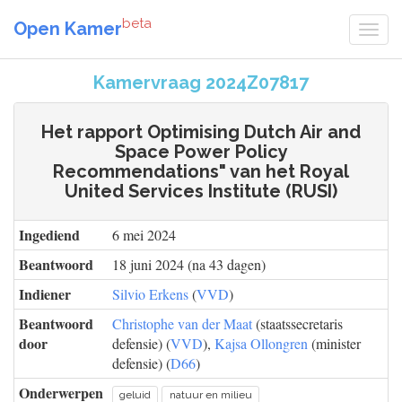
beta
Open Kamer
Kamervraag 2024Z07817
Het rapport Optimising Dutch Air and
Space Power Policy
Recommendations" van het Royal
United Services Institute (RUSI)
Ingediend
6 mei 2024
Beantwoord
18 juni 2024 (na 43 dagen)
Indiener
Silvio Erkens
(
VVD
)
Beantwoord
Christophe van der Maat
(staatssecretaris
door
defensie) (
VVD
),
Kajsa Ollongren
(minister
defensie) (
D66
)
Onderwerpen
geluid
natuur en milieu