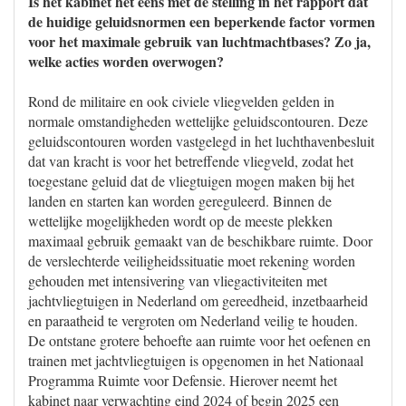
Is het kabinet het eens met de stelling in het rapport dat
de huidige geluidsnormen een beperkende factor vormen
voor het maximale gebruik van luchtmachtbases? Zo ja,
welke acties worden overwogen?
Rond de militaire en ook civiele vliegvelden gelden in
normale omstandigheden wettelijke geluidscontouren. Deze
geluidscontouren worden vastgelegd in het luchthavenbesluit
dat van kracht is voor het betreffende vliegveld, zodat het
toegestane geluid dat de vliegtuigen mogen maken bij het
landen en starten kan worden gereguleerd. Binnen de
wettelijke mogelijkheden wordt op de meeste plekken
maximaal gebruik gemaakt van de beschikbare ruimte. Door
de verslechterde veiligheidssituatie moet rekening worden
gehouden met intensivering van vliegactiviteiten met
jachtvliegtuigen in Nederland om gereedheid, inzetbaarheid
en paraatheid te vergroten om Nederland veilig te houden.
De ontstane grotere behoefte aan ruimte voor het oefenen en
trainen met jachtvliegtuigen is opgenomen in het Nationaal
Programma Ruimte voor Defensie. Hierover neemt het
kabinet naar verwachting eind 2024 of begin 2025 een