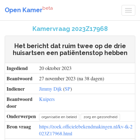
beta
Open Kamer
Kamervraag 2023Z17968
Het bericht dat ruim twee op de drie
huisartsen een patiëntenstop hebben
Ingediend
20 oktober 2023
Beantwoord
27 november 2023 (na 38 dagen)
Indiener
Jimmy Dijk
(
SP
)
Beantwoord
Kuipers
door
Onderwerpen
organisatie en beleid
zorg en gezondheid
Bron vraag
https://zoek.officielebekendmakingen.nl/kv-tk-2
023Z17968.html