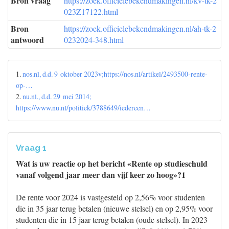
Bron vraag
https://zoek.officielebekendmakingen.nl/kv-tk-2
023Z17122.html
Bron
https://zoek.officielebekendmakingen.nl/ah-tk-2
antwoord
0232024-348.html
1.
nos.nl, d.d. 9 oktober 2023v;https://nos.nl/artikel/2493500-rente-
op-…
2.
nu.nl., d.d. 29 mei 2014;
https://www.nu.nl/politiek/3788649/iedereen…
Vraag 1
Wat is uw reactie op het bericht «Rente op studieschuld
vanaf volgend jaar meer dan vijf keer zo hoog»?1
De rente voor 2024 is vastgesteld op 2,56% voor studenten
die in 35 jaar terug betalen (nieuwe stelsel) en op 2,95% voor
studenten die in 15 jaar terug betalen (oude stelsel). In 2023