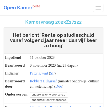
beta
Open Kamer
Kamervraag 2023Z17122
Het bericht 'Rente op studieschuld
vanaf volgend jaar meer dan vijf keer
zo hoog'
Ingediend
11 oktober 2023
Beantwoord
3 november 2023 (na 23 dagen)
Indiener
Peter Kwint
(
SP
)
Beantwoord
Robbert Dijkgraaf
(minister onderwijs, cultuur
door
en wetenschap) (
D66
)
Onderwerpen
onderwijs en wetenschap
onderzoek en wetenschap