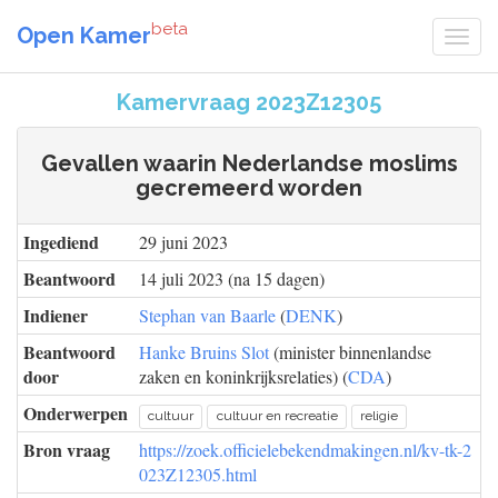
beta
Open Kamer
Kamervraag 2023Z12305
Gevallen waarin Nederlandse moslims
gecremeerd worden
Ingediend
29 juni 2023
Beantwoord
14 juli 2023 (na 15 dagen)
Indiener
Stephan van Baarle
(
DENK
)
Beantwoord
Hanke Bruins Slot
(minister binnenlandse
door
zaken en koninkrijksrelaties) (
CDA
)
Onderwerpen
cultuur
cultuur en recreatie
religie
Bron vraag
https://zoek.officielebekendmakingen.nl/kv-tk-2
023Z12305.html