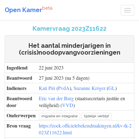
beta
Open Kamer
Kamervraag 2023Z11622
Het aantal minderjarigen in
(crisis)noodopvangvoorzieningen
Ingediend
22 juni 2023
Beantwoord
27 juni 2023 (na 5 dagen)
Indieners
Kati Piri
(
PvdA
),
Suzanne Kröger
(
GL
)
Beantwoord
Eric van der Burg
(staatssecretaris justitie en
door
veiligheid) (
VVD
)
Onderwerpen
migratie en integratie
tijdelijk verblijf
Bron vraag
https://zoek.officielebekendmakingen.nl/kv-tk-2
023Z11622.html