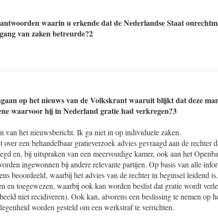
e antwoorden waarin u erkende dat de Nederlandse Staat onrechtma
 gang van zaken betreurde?2
 ingaan op het nieuws van de Volkskrant waaruit blijkt dat deze man
ene waarvoor hij in Nederland gratie had verkregen?3
van het nieuwsbericht. Ik ga niet in op individuele zaken.
 over een behandelbaar gratieverzoek advies gevraagd aan de rechter di
legd en, bij uitspraken van een meervoudige kamer, ook aan het Openba
orden ingewonnen bij andere relevante partijen. Op basis van alle info
ens beoordeeld, waarbij het advies van de rechter in beginsel leidend is
 en toegewezen, waarbij ook kan worden beslist dat gratie wordt verl
eeld niet recidiveren). Ook kan, alvorens een beslissing te nemen op he
legenheid worden gesteld om een werkstraf te verrichten.