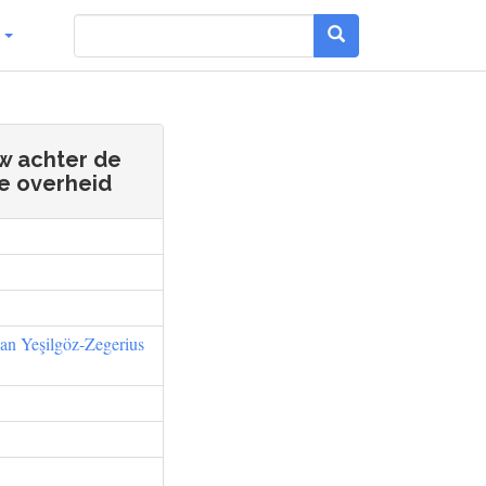
g
w achter de
e overheid
an Yeşilgöz-Zegerius