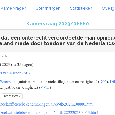
Kamervragen
Stemmingen
Statistieken
Overi
Kamervraag 2023Z08880
 dat een onterecht veroordeelde man opnieu
s beland mede door toedoen van de Nederlands
i 2023
i 2023 (na 35 dagen)
el van Nispen
(
SP
)
 Weerwind
(minister zonder portefeuille justitie en veiligheid) (
D66
),
Dil
er justitie en veiligheid) (
VVD
)
rechtspraak
//zoek.officielebekendmakingen.nl/kv-tk-2023Z08880.html
//zoek.officielebekendmakingen.nl/ah-tk-20222023-3013.html