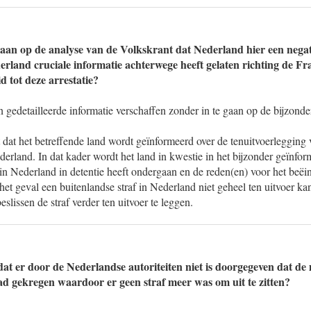
gaan op de analyse van de Volkskrant dat Nederland hier een negati
rland cruciale informatie achterwege heeft gelaten richting de Fra
d tot deze arrestatie?
n gedetailleerde informatie verschaffen zonder in te gaan op de bijzond
 dat het betreffende land wordt geïnformeerd over de tenuitvoerlegging 
derland. In dat kader wordt het land in kwestie in het bijzonder geïnfo
in Nederland in detentie heeft ondergaan en de reden(en) voor het beëi
 het geval een buitenlandse straf in Nederland niet geheel ten uitvoer k
eslissen de straf verder ten uitvoer te leggen.
dat er door de Nederlandse autoriteiten niet is doorgegeven dat de 
ad gekregen waardoor er geen straf meer was om uit te zitten?