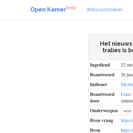
beta
Open Kamer
Wetsvoorstellen
Het nieuws
tralies i
Ingediend
22 me
Beantwoord
26 jun
Indiener
Michi
Beantwoord
Franc
door
(minist
Onderwerpen
recht
Bron vraag
https:
Bron
https: