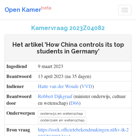
beta
Open Kamer
Kamervraag 2023Z04082
Het artikel 'How China controls its top
students in Germany'
Ingediend
9 maart 2023
Beantwoord
13 april 2023 (na 35 dagen)
Indiener
Hatte van der Woude
(
VVD
)
Beantwoord
Robbert Dijkgraaf
(minister onderwijs, cultuur
door
en wetenschap) (
D66
)
Onderwerpen
onderwijs en wetenschap
onderzoek en wetenschap
Bron vraag
https://zoek.officielebekendmakingen.nl/kv-tk-2