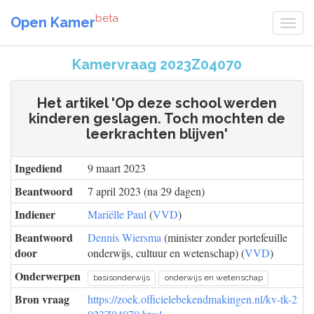
beta
Open Kamer
Kamervraag 2023Z04070
Het artikel 'Op deze school werden
kinderen geslagen. Toch mochten de
leerkrachten blijven'
Ingediend
9 maart 2023
Beantwoord
7 april 2023 (na 29 dagen)
Indiener
Mariëlle Paul
(
VVD
)
Beantwoord
Dennis Wiersma
(minister zonder portefeuille
door
onderwijs, cultuur en wetenschap) (
VVD
)
Onderwerpen
basisonderwijs
onderwijs en wetenschap
Bron vraag
https://zoek.officielebekendmakingen.nl/kv-tk-2