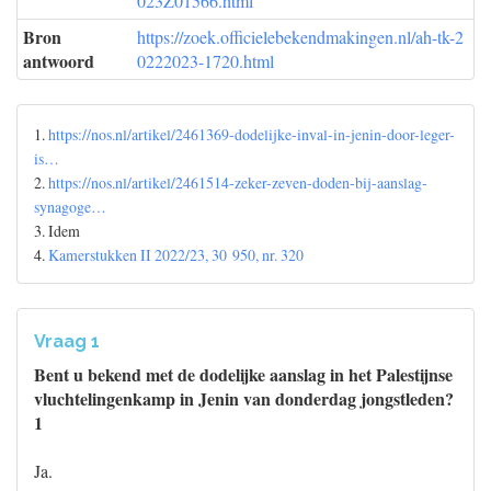
023Z01566.html
Bron
https://zoek.officielebekendmakingen.nl/ah-tk-2
antwoord
0222023-1720.html
1.
https://nos.nl/artikel/2461369-dodelijke-inval-in-jenin-door-leger-
is…
2.
https://nos.nl/artikel/2461514-zeker-zeven-doden-bij-aanslag-
synagoge…
3. Idem
4.
Kamerstukken II 2022/23, 30 950, nr. 320
Vraag 1
Bent u bekend met de dodelijke aanslag in het Palestijnse
vluchtelingenkamp in Jenin van donderdag jongstleden?
1
Ja.