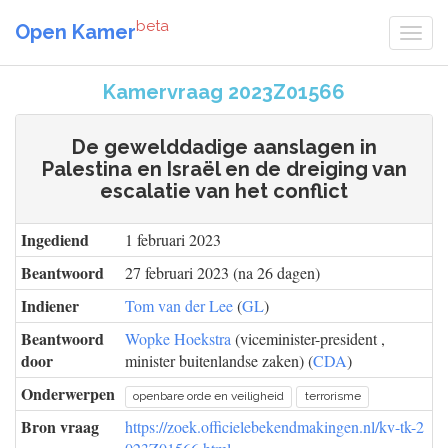
beta
Open Kamer
Kamervraag 2023Z01566
De gewelddadige aanslagen in
Palestina en Israël en de dreiging van
escalatie van het conflict
Ingediend
1 februari 2023
Beantwoord
27 februari 2023 (na 26 dagen)
Indiener
Tom van der Lee
(
GL
)
Beantwoord
Wopke Hoekstra
(viceminister-president ,
door
minister buitenlandse zaken) (
CDA
)
Onderwerpen
openbare orde en veiligheid
terrorisme
Bron vraag
https://zoek.officielebekendmakingen.nl/kv-tk-2