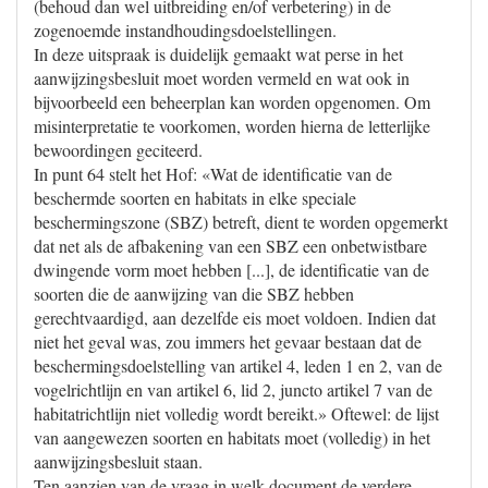
(behoud dan wel uitbreiding en/of verbetering) in de
zogenoemde instandhoudingsdoelstellingen.
In deze uitspraak is duidelijk gemaakt wat perse in het
aanwijzingsbesluit moet worden vermeld en wat ook in
bijvoorbeeld een beheerplan kan worden opgenomen. Om
misinterpretatie te voorkomen, worden hierna de letterlijke
bewoordingen geciteerd.
In punt 64 stelt het Hof: «Wat de identificatie van de
beschermde soorten en habitats in elke speciale
beschermingszone (SBZ) betreft, dient te worden opgemerkt
dat net als de afbakening van een SBZ een onbetwistbare
dwingende vorm moet hebben [...], de identificatie van de
soorten die de aanwijzing van die SBZ hebben
gerechtvaardigd, aan dezelfde eis moet voldoen. Indien dat
niet het geval was, zou immers het gevaar bestaan dat de
beschermingsdoelstelling van artikel 4, leden 1 en 2, van de
vogelrichtlijn en van artikel 6, lid 2, juncto artikel 7 van de
habitatrichtlijn niet volledig wordt bereikt.» Oftewel: de lijst
van aangewezen soorten en habitats moet (volledig) in het
aanwijzingsbesluit staan.
Ten aanzien van de vraag in welk document de verdere