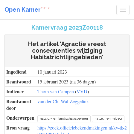
beta
Open Kamer
Kamervraag 2023Z00118
Het artikel ‘Agractie vreest
consequenties wijziging
Habitatrichtlijngebieden’
Ingediend
10 januari 2023
Beantwoord
15 februari 2023 (na 36 dagen)
Indiener
Thom van Campen
(
VVD
)
Beantwoord
van der Ch. Wal-Zeggelink
door
Onderwerpen
natuur- en landschapsbeheer
natuur en milieu
Bron vraag
https://zoek.officielebekendmakingen.nl/kv-tk-2