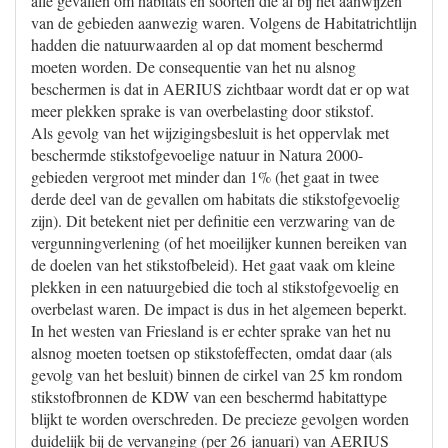
alle gevallen om habitats en soorten die al bij het aanwijzen
van de gebieden aanwezig waren. Volgens de Habitatrichtlijn
hadden die natuurwaarden al op dat moment beschermd
moeten worden. De consequentie van het nu alsnog
beschermen is dat in AERIUS zichtbaar wordt dat er op wat
meer plekken sprake is van overbelasting door stikstof.
Als gevolg van het wijzigingsbesluit is het oppervlak met
beschermde stikstofgevoelige natuur in Natura 2000-
gebieden vergroot met minder dan 1% (het gaat in twee
derde deel van de gevallen om habitats die stikstofgevoelig
zijn). Dit betekent niet per definitie een verzwaring van de
vergunningverlening (of het moeilijker kunnen bereiken van
de doelen van het stikstofbeleid). Het gaat vaak om kleine
plekken in een natuurgebied die toch al stikstofgevoelig en
overbelast waren. De impact is dus in het algemeen beperkt.
In het westen van Friesland is er echter sprake van het nu
alsnog moeten toetsen op stikstofeffecten, omdat daar (als
gevolg van het besluit) binnen de cirkel van 25 km rondom
stikstofbronnen de KDW van een beschermd habitattype
blijkt te worden overschreden. De precieze gevolgen worden
duidelijk bij de vervanging (per 26 januari) van AERIUS