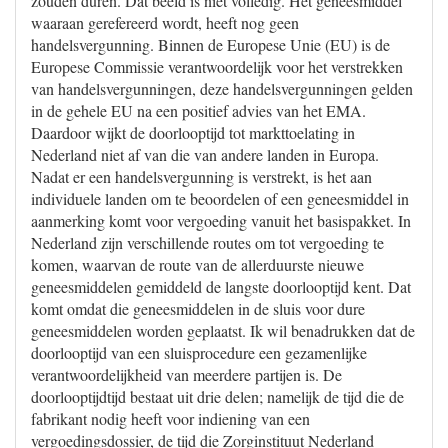
zouden duren. Dat beeld is niet volledig. Het geneesmiddel
waaraan gerefereerd wordt, heeft nog geen
handelsvergunning. Binnen de Europese Unie (EU) is de
Europese Commissie verantwoordelijk voor het verstrekken
van handelsvergunningen, deze handelsvergunningen gelden
in de gehele EU na een positief advies van het EMA.
Daardoor wijkt de doorlooptijd tot markttoelating in
Nederland niet af van die van andere landen in Europa.
Nadat er een handelsvergunning is verstrekt, is het aan
individuele landen om te beoordelen of een geneesmiddel in
aanmerking komt voor vergoeding vanuit het basispakket. In
Nederland zijn verschillende routes om tot vergoeding te
komen, waarvan de route van de allerduurste nieuwe
geneesmiddelen gemiddeld de langste doorlooptijd kent. Dat
komt omdat die geneesmiddelen in de sluis voor dure
geneesmiddelen worden geplaatst. Ik wil benadrukken dat de
doorlooptijd van een sluisprocedure een gezamenlijke
verantwoordelijkheid van meerdere partijen is. De
doorlooptijdtijd bestaat uit drie delen; namelijk de tijd die de
fabrikant nodig heeft voor indiening van een
vergoedingsdossier, de tijd die Zorginstituut Nederland