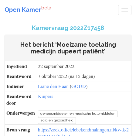
beta
Open Kamer
Kamervraag 2022Z17458
Het bericht ‘Moeizame toelating
medicijn dupeert patiënt’
Ingediend
22 september 2022
Beantwoord
7 oktober 2022 (na 15 dagen)
Indiener
Liane den Haan
(
GOUD
)
Beantwoord
Kuipers
door
Onderwerpen
geneesmiddelen en medische hulpmiddelen
zorg en gezondheid
Bron vraag
https://zoek.officielebekendmakingen.nl/kv-tk-2