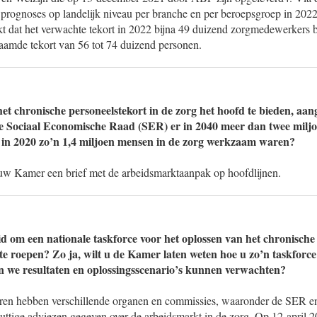
 prognoses op landelijk niveau per branche en per beroepsgroep in 2022
t dat het verwachte tekort in 2022 bijna 49 duizend zorgmedewerkers be
raamde tekort van 56 tot 74 duizend personen.
et chronische personeelstekort in de zorg het hoofd te bieden, aan
e Sociaal Economische Raad (SER) er in 2040 meer dan twee milj
er in 2020 zo’n 1,4 miljoen mensen in de zorg werkzaam waren?
w Kamer een brief met de arbeidsmarktaanpak op hoofdlijnen.
id om een nationale taskforce voor het oplossen van het chronische 
 te roepen? Zo ja, wilt u de Kamer laten weten hoe u zo’n taskforce
n we resultaten en oplossingsscenario’s kunnen verwachten?
aren hebben verschillende organen en commissies, waaronder de SER 
uttige adviezen gegeven over de arbeidsmarkt in de zorg. Op 12 april