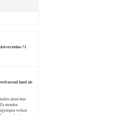
iekteverzuim»?1
 welvarend land als
nbieders doen hun
 NZa monitor
e afgelopen weken