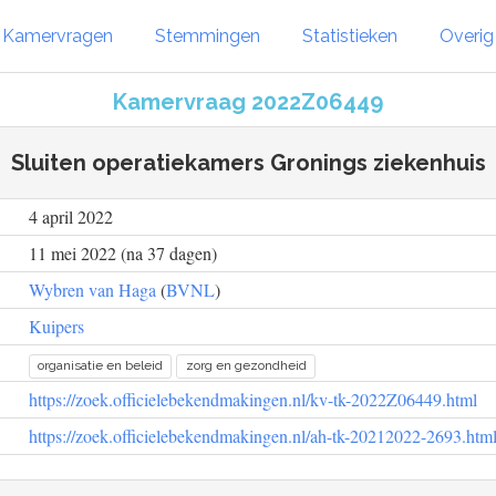
Kamervragen
Stemmingen
Statistieken
Overi
Kamervraag 2022Z06449
Sluiten operatiekamers Gronings ziekenhuis
4 april 2022
11 mei 2022 (na 37 dagen)
Wybren van Haga
(
BVNL
)
Kuipers
organisatie en beleid
zorg en gezondheid
https://zoek.officielebekendmakingen.nl/kv-tk-2022Z06449.html
https://zoek.officielebekendmakingen.nl/ah-tk-20212022-2693.htm