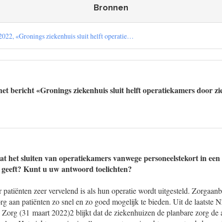
Bronnen
 2022, «Gronings ziekenhuis sluit helft operatie…
et bericht «Gronings ziekenhuis sluit helft operatiekamers door z
at het sluiten van operatiekamers vanwege personeelstekort in een
 geeft? Kunt u uw antwoord toelichten?
or patiënten zeer vervelend is als hun operatie wordt uitgesteld. Zorgaa
org aan patiënten zo snel en zo goed mogelijk te bieden. Uit de laatste
 Zorg (31 maart 2022)2 blijkt dat de ziekenhuizen de planbare zorg d