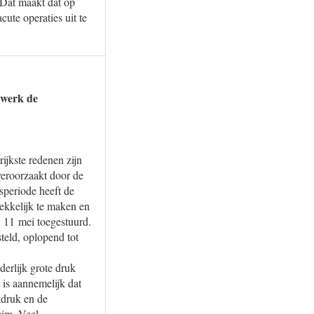
 Dat maakt dat op
ute operaties uit te
e werk de
jkste redenen zijn
veroorzaakt door de
speriode heeft de
ekkelijk te maken en
 11 mei toegestuurd.
teld, oplopend tot
erlijk grote druk
 is aannemelijk dat
kdruk en de
uim. Veel