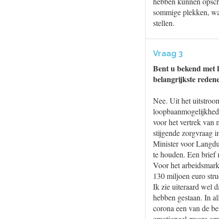
hebben kunnen opscha
sommige plekken, waar
stellen.
Vraag 3
Bent u bekend met he
belangrijkste redene
Nee. Uit het uitstro
loopbaanmogelijkhede
voor het vertrek van
stijgende zorgvraag 
Minister voor Langdu
te houden. Een brief
Voor het arbeidsmarkt
130 miljoen euro stru
Ik zie uiteraard wel 
hebben gestaan. In al
corona een van de be
emotioneel zware oms