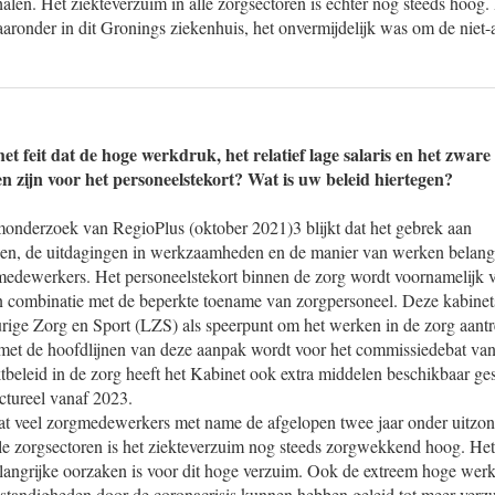
len. Het ziekteverzuim in alle zorgsectoren is echter nog steeds hoog.
onder in dit Gronings ziekenhuis, het onvermijdelijk was om de niet-ac
t feit dat de hoge werkdruk, het relatief lage salaris en het zwar
n zijn voor het personeelstekort? Wat is uw beleid hiertegen?
omonderzoek van RegioPlus (oktober 2021)3 blijkt dat het gebrek aan
n, de uitdagingen in werkzaamheden en de manier van werken belangri
 medewerkers. Het personeelstekort binnen de zorg wordt voornamelijk 
in combinatie met de beperkte toename van zorgpersoneel. Deze kabinet
rige Zorg en Sport (LZS) als speerpunt om het werken in de zorg aantr
 met de hoofdlijnen van deze aanpak wordt voor het commissiedebat van
beleid in de zorg heeft het Kabinet ook extra middelen beschikbaar ges
ctureel vanaf 2023.
dat veel zorgmedewerkers met name de afgelopen twee jaar onder uitzond
le zorgsectoren is het ziekteverzuim nog steeds zorgwekkend hoog. Het
langrijke oorzaken is voor dit hoge verzuim. Ook de extreem hoge wer
tandigheden door de coronacrisis kunnen hebben geleid tot meer verz