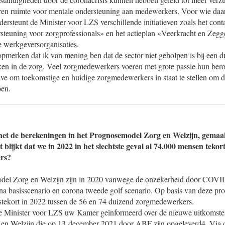
ëren ruimte voor mentale ondersteuning aan medewerkers. Voor wie daa
ersteunt de Minister voor LZS verschillende initiatieven zoals het cont
steuning voor zorgprofessionals» en het actieplan «Veerkracht en Zeg
erkgeversorganisaties.
 opmerken dat ik van mening ben dat de sector niet geholpen is bij een 
ken in de zorg. Veel zorgmedewerkers voeren met grote passie hun bero
ve om toekomstige en huidige zorgmedewerkers in staat te stellen om di
oen.
het de berekeningen in het Prognosemodel Zorg en Welzijn, gema
blijkt dat we in 2022 in het slechtste geval al 74.000 mensen teko
ers?
del Zorg en Welzijn zijn in 2020 vanwege de onzekerheid door COVID
na basisscenario en corona tweede golf scenario. Op basis van deze pro
stekort in 2022 tussen de 56 en 74 duizend zorgmedewerkers.
 de Minister voor LZS uw Kamer geïnformeerd over de nieuwe uitkomste
n Welzijn die op 13 december 2021 door ABF zijn opgeleverd4. Via dez