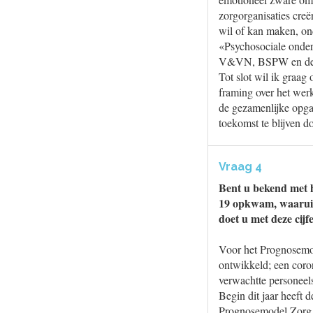
zorgorganisaties cre
wil of kan maken, ond
«Psychosociale onder
V&VN, BSPW en de w
Tot slot wil ik graag
framing over het wer
de gezamenlijke opga
toekomst te blijven d
Vraag 4
Bent u bekend met 
19 opkwam, waaruit 
doet u met deze cijf
Voor het Prognosemo
ontwikkeld; een coro
verwachtte personeel
Begin dit jaar heeft
Prognosemodel Zorg e