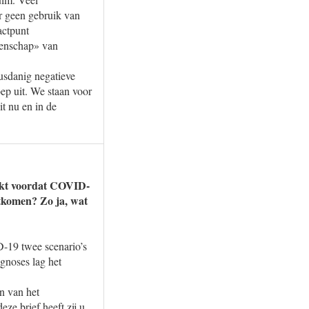
r geen gebruik van
actpunt
genschap» van
dusdanig negatieve
ep uit. We staan voor
t nu en in de
akt voordat COVID-
rtkomen? Zo ja, wat
-19 twee scenario’s
gnoses lag het
n van het
e brief heeft zij u