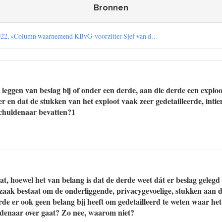
Bronnen
022, «Column waarnemend KBvG-voorzitter Sjef van d…
t leggen van beslag bij of onder een derde, aan die derde een expl
 en dat de stukken van het exploot vaak zeer gedetailleerde, intie
schuldenaar bevatten?1
at, hoewel het van belang is dat de derde weet dát er beslag geleg
aak bestaat om de onderliggende, privacygevoelige, stukken aan d
de er ook geen belang bij heeft om gedetailleerd te weten waar het
ldenaar over gaat? Zo nee, waarom niet?