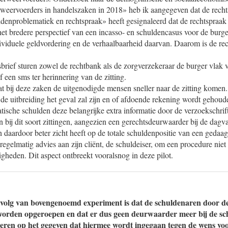
rweervoerders in handelszaken in 2018» heb ik aangegeven dat de recht
denproblematiek en rechtspraak» heeft gesignaleerd dat de rechtspraa
t bredere perspectief van een incasso- en schuldencasus voor de burger
dividuele geldvordering en de verhaalbaarheid daarvan. Daarom is de 
brief sturen zowel de rechtbank als de zorgverzekeraar de burger vlak v
 een sms ter herinnering van de zitting.
t bij deze zaken de uitgenodigde mensen sneller naar de zitting komen
j de uitbreiding het geval zal zijn en of afdoende rekening wordt gehou
sche schulden deze belangrijke extra informatie door de verzoekschrift
jn bij dit soort zittingen, aangezien een gerechtsdeurwaarder bij de dag
 daardoor beter zicht heeft op de totale schuldenpositie van een gedaa
egelmatig advies aan zijn cliënt, de schuldeiser, om een procedure niet d
gheden. Dit aspect ontbreekt vooralsnog in deze pilot.
evolg van bovengenoemd experiment is dat de schuldenaren door de 
worden opgeroepen en dat er dus geen deurwaarder meer bij de sc
teren op het gegeven dat hiermee wordt ingegaan tegen de wens voo