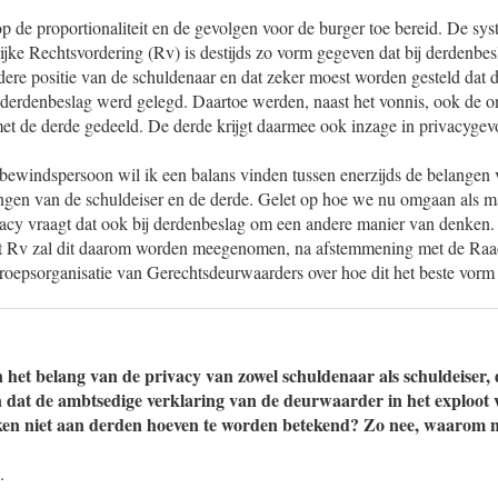
 op de proportionaliteit en de gevolgen voor de burger toe bereid. De sy
jke Rechtsvordering (Rv) is destijds zo vorm gegeven dat bij derdenbes
dere positie van de schuldenaar en dat zeker moest worden gesteld dat 
r derdenbeslag werd gelegd. Daartoe werden, naast het vonnis, ook de 
et de derde gedeeld. De derde krijgt daarmee ook inzage in privacygev
 bewindspersoon wil ik een balans vinden tussen enerzijds de belangen
angen van de schuldeiser en de derde. Gelet op hoe we nu omgaan als m
vacy vraagt dat ook bij derdenbeslag om een andere manier van denken.
et Rv zal dit daarom worden meegenomen, na afstemmening met de Raad
roepsorganisatie van Gerechtsdeurwaarders over hoe dit het beste vor
n het belang van de privacy van zowel schuldenaar als schuldeiser,
n dat de ambtsedige verklaring van de deurwaarder in het exploot v
ken niet aan derden hoeven te worden betekend? Zo nee, waarom n
.