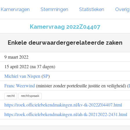
Kamervragen
Stemmingen
Statistieken
Overi
Kamervraag 2022Z04407
Enkele deurwaardergerelateerde zaken
9 maart 2022
15 april 2022 (na 37 dagen)
Michiel van Nispen
(
SP
)
Franc Weerwind
(minister zonder portefeuille justitie en veiligheid) (
recht
rechtspraak
https://zoek.officielebekendmakingen.nl/kv-tk-2022Z04407.html
https://zoek.officielebekendmakingen.nl/ah-tk-20212022-2431.html