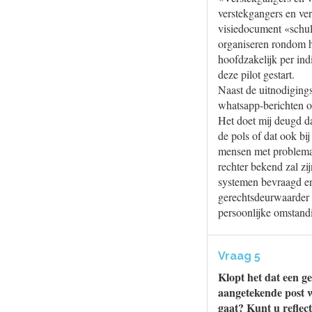
verstekgangers en ve
visiedocument «schul
organiseren rondom he
hoofdzakelijk per in
deze pilot gestart.
Naast de uitnodigings
whatsapp-berichten of
Het doet mij deugd da
de pols of dat ook bi
mensen met problemati
rechter bekend zal zi
systemen bevraagd en
gerechtsdeurwaarder r
persoonlijke omstandi
Vraag 5
Klopt het dat een g
aangetekende post 
gaat? Kunt u reflec