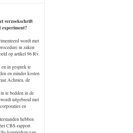
t verzoekschrift
it experiment?
rimenteerd wordt met
oprocedure in zaken
eld op artikel 96 Rv.
 en in gesprek te
eden en minder kosten
eraar Achmea, de
 in te bedden in de
 wordt uitgebreid met
corporaties en
chterstanden hebben
 het CBS-rapport
sche kenmerken van