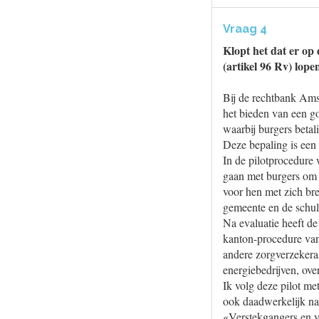
Vraag 4
Klopt het dat er op
(artikel 96 Rv) lop
Bij de rechtbank Ams
het bieden van een go
waarbij burgers betal
Deze bepaling is een 
In de pilotprocedure 
gaan met burgers om 
voor hen met zich br
gemeente en de schul
Na evaluatie heeft de
kanton-procedure van
andere zorgverzekera
energiebedrijven, ov
Ik volg deze pilot me
ook daadwerkelijk na
«Verstekgangers en 