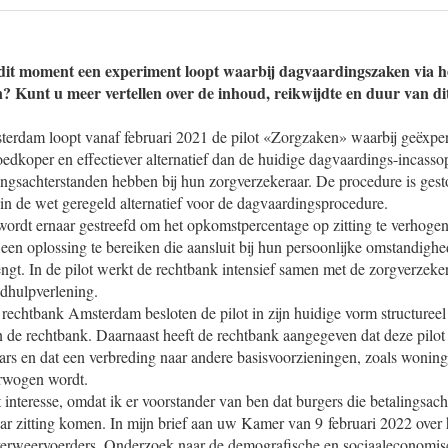
 dit moment een experiment loopt waarbij dagvaardingszaken via he
en? Kunt u meer vertellen over de inhoud, reikwijdte en duur van d
terdam loopt vanaf februari 2021 de pilot «Zorgzaken» waarbij geëxpe
edkoper en effectiever alternatief dan de huidige dagvaardings-incass
ingsachterstanden hebben bij hun zorgverzekeraar. De procedure is gesto
in de wet geregeld alternatief voor de dagvaardingsprocedure.
wordt ernaar gestreefd om het opkomstpercentage op zitting te verhogen
een oplossing te bereiken die aansluit bij hun persoonlijke omstandigh
engt. In de pilot werkt de rechtbank intensief samen met de zorgverzek
dhulpverlening.
 rechtbank Amsterdam besloten de pilot in zijn huidige vorm structureel
 de rechtbank. Daarnaast heeft de rechtbank aangegeven dat deze pilot
ars en dat een verbreding naar andere basisvoorzieningen, zoals woning
erwogen wordt.
t interesse, omdat ik er voorstander van ben dat burgers die betalingsa
ar zitting komen. In mijn brief aan uw Kamer van 9 februari 2022 over
verweervoerders. Onderzoek naar de demografische en sociaaleconomi