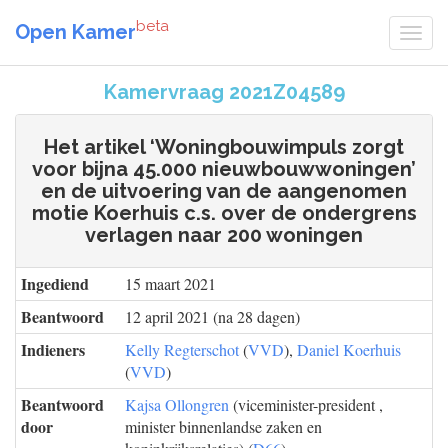
beta
Open Kamer
Kamervraag 2021Z04589
Het artikel ‘Woningbouwimpuls zorgt
voor bijna 45.000 nieuwbouwwoningen’
en de uitvoering van de aangenomen
motie Koerhuis c.s. over de ondergrens
verlagen naar 200 woningen
Ingediend
15 maart 2021
Beantwoord
12 april 2021 (na 28 dagen)
Indieners
Kelly Regterschot
(
VVD
),
Daniel Koerhuis
(
VVD
)
Beantwoord
Kajsa Ollongren
(viceminister-president ,
door
minister binnenlandse zaken en