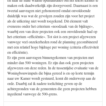
en naar de mate waarin optimalisaties om het tekort kleiner te
maken ook daadwerkelijk zijn doorgevoerd. Daarnaast is een
tweetal aanvragen niet gehonoreerd omdat onvoldoende
duidelijk was wat de gevolgen zouden zijn voor het project
als de uitkering niet wordt toegekend. Dit element valt
eveneens onder het criterium «noodzaak van de bijdrage»,
waarbij een van deze projecten ook een onvoldoende had op
het criterium «efficiëntie». Tot slot is een project afgewezen
vanwege veel onzekerheden rond de planning gecombineerd
met een relatief hoge bijdrage per woning (criteria effectiviteit
en efficiëntie).
Er zijn geen aanvragen binnengekomen van projecten met
minder dan 500 woningen. Er zijn dan ook geen projecten
afgewezen om deze reden. In de tussentijdse evaluatie van de
Woningbouwimpuls die bijna gereed is en op korte termijn
naar uw Kamer wordt gestuurd, komt dit onderwerp aan de
orde. Daarbij zal ik nadere toelichting geven op de
achtergronden van de gemeenten die geen projecten hebben
ingediend vanwege de 500-grens.