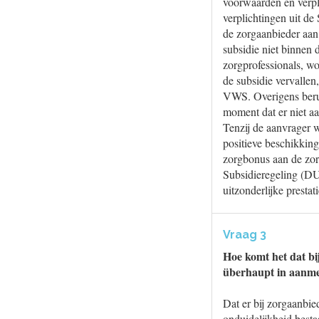
voorwaarden en verpl
verplichtingen uit de
de zorgaanbieder aan 
subsidie niet binnen 
zorgprofessionals, wo
de subsidie vervallen
VWS. Overigens berus
moment dat er niet aa
Tenzij de aanvrager w
positieve beschikking
zorgbonus aan de zor
Subsidieregeling (DU
uitzonderlijke presta
Vraag 3
Hoe komt het dat bij
überhaupt in aanme
Dat er bij zorgaanbie
onduidelijkheid besta