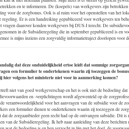
etrekken en te informeren. De (koepels) van werkgevers zijn betrokken 
eling voor de zorgbonus. Ook is al ruim voor het openstellen van het l
e regeling. Er is een handreiking gepubliceerd voor werkgevers ten beh
t vragen daarover konden werkgevers bij DUS-I terecht. De subsidiev
pgenomen in de Subsidieregeling die in september gepubliceerd is en vo
rmee is mijns inziens een zorgvuldig informatietraject doorlopen voor 
andalig dat deze onduidelijkheid ertoe leidt dat sommige zorgorgan
gen een formulier te ondertekenen waarin zij toezeggen de bonus 
ij hier volgens het ministerie niet voor in aanmerking komen?
etreft niet van goed werkgeverschap en het is ook niet de bedoeling dat h
dievoorwaarden en -verplichtingen wordt afgewenteld op de zorgprofes
 de verantwoordelijkheid voor het aanvragen van de subsidie voor de zo
kers een formulier dienen te ondertekenen waarin zij toezeggen de zorg
t dat de zorgaanbieder geen recht had op de ontvangen subsidie. Dit is ni
n van de Subsidieregeling. Ik heb naar aanleiding van deze berichten r
n wat de bedoeling is en hen verzocht in lijn met het doel, de voorwaa