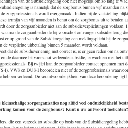
ichtingen van de Subsidieregeling ook niet mogelijk om zo lang te wac
 Subsidieregeling is namelijk dat de zorgbonus binnen vijf maanden na 
de zorgprofessionals wordt overgemaakt. Indien bij de vaststelling blij
deze termijn van vijf maanden is benut om de zorgbonus uit te betalen a
rdt door de zorgaanbieder niet aan de subsidieverplichtingen voldaan. 
, waarna de zorgaanbieder de bij voorschot ontvangen subsidie terug die
t er op grond van de Subsidieregeling een meldingsplicht bij de zorgaa
n de verplichte uitbetaling binnen 5 maanden wordt voldaan.
eet dat de subsidieverlening niet correct is, is er geen reden om na ont
 en de daarmee bij voorschot verleende subsidie, te wachten met het uit
gprofessionals. Bij twijfel kan de zorgaanbieder contact opnemen met d
S-I). VWS en DUS-I beoordelen niet of de zorgprofessionals waarvoor
tie hebben verleend. De verantwoordelijkheid van deze beoordeling ligt b
 kleinschalige zorgorganisaties nog altijd veel onduidelijkheid bes
rking komen voor de zorgbonus? Kunt u uw antwoord toelichten
ders, die een verzoek tot subsidie op basis van de Subsidieregeling heb
at kan ik niet helemaal plaatsen. Mijn inzet is er steeds op gericht gew