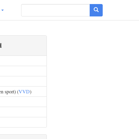
g
d
n sport) (
VVD
)