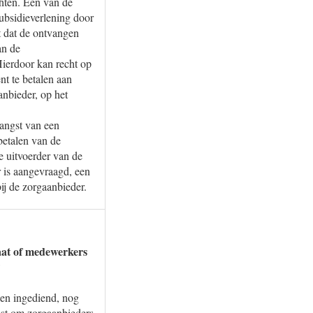
hten. Een van de
subsidieverlening door
kt dat de ontvangen
an de
Hierdoor kan recht op
nt te betalen aan
nbieder, op het
vangst van een
betalen van de
e uitvoerder van de
 is aangevraagd, een
ij de zorgaanbieder.
taat of medewerkers
?
ben ingediend, nog
eest om zorgaanbieders