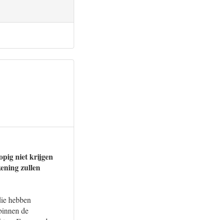
pig niet krijgen
kening zullen
die hebben
binnen de