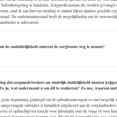
 Subsidieregeling te handelen. Zorgprofessionals die worden gevraagd 
kenen, raad ik aan hiervan melding te maken bijeen daartoe geschikt org
gsraad. De ondernemingsraad heeft de mogelijkheden om de onwenselij
aanbieder te adresseren.
m de onduidelijkheid omtrent de zorgbonus weg te nemen?
.
ng dat zorgmedewerkers nu eindelijk duidelijkheid moeten krijgen
o ja, wat onderneemt u om dit te realiseren? Zo nee, waarom nie
en grote inspanning gepleegd om de subsidieaanvragen zo snel mogelijk 
 aangevraagde subsidies is inmiddels uitgekeerd aan de zorgaanbieders
ver of opdrachtgever terecht voor informatie over de vraag of voor he
er zij deze tegemoet kunnen zien. Mocht bij zorgaanbieders nog ondui