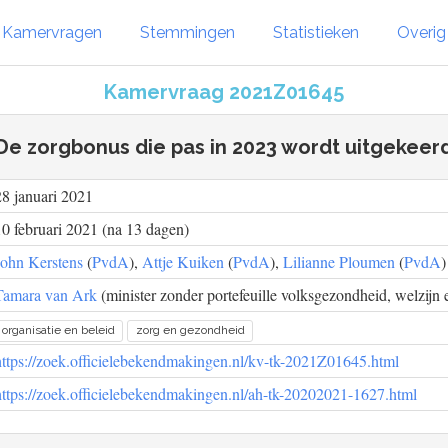
Kamervragen
Stemmingen
Statistieken
Overi
Kamervraag 2021Z01645
De zorgbonus die pas in 2023 wordt uitgekeer
28 januari 2021
10 februari 2021 (na 13 dagen)
John Kerstens
(
PvdA
),
Attje Kuiken
(
PvdA
),
Lilianne Ploumen
(
PvdA
)
Tamara van Ark
(minister zonder portefeuille volksgezondheid, welzijn e
organisatie en beleid
zorg en gezondheid
https://zoek.officielebekendmakingen.nl/kv-tk-2021Z01645.html
https://zoek.officielebekendmakingen.nl/ah-tk-20202021-1627.html