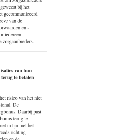
geweest bij het
oket gecommuniceerd
oeve van de
oorwaarden en -
or iedereen
de zorgaanbieders.
isaties van hun
terug te betalen
et risico van het niet
sional. De
rgbonus. Daarbij past
bonus terug te
et in lijn met het
eeds richting
rden en de