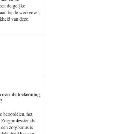
een dergelijke
aan bij de werkgever,
kheid van deze
 over de toekenning
t?
te beoordelen, het
. Zorgprofessionals
n een zorgbonus is
delijkheid bestaan