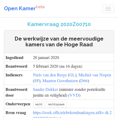
beta
Open Kamer
Kamervraag 2020Z00710
De werkwijze van de meervoudige
kamers van de Hoge Raad
Ingediend
20 januari 2020
Beantwoord
5 februari 2020 (na 16 dagen)
Indieners
Niels van den Berge
(
GL
),
Michiel van Nispen
(
SP
),
Maarten Groothuizen
(
D66
)
Beantwoord
Sander Dekker
(minister zonder portefeuille
door
justitie en veiligheid) (
VVD
)
Onderwerpen
recht
rechtspraak
Bron vraag
https://zoek.officielebekendmakingen.nl/kv-tk-2