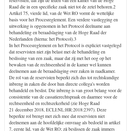
reservisten; dat zijn de leden van een kamer van de Hoge
Raad die in een specifieke zaak niet tot de zetel behoren.2
Artikel 75, vierde lid, van de Wet RO vormt de wettelijke
basis voor het Procesreglement. Een verdere vastlegging en
uitwerking is opgenomen in het Protocol deelname aan
behandeling en beraadslaging van de Hoge Raad der
Nederlanden (hierna: het Protocol).3
In het Procesreglement en het Protocol is expliciet vastgelegd
dat reservisten niet zijn belast met de behandeling en
beslissing van een zaak, maar dat zij met het oog op het
bewaken van de rechtseenheid in de kamer wel kunnen
deelnemen aan de beraadslaging over zaken in raadkamer.
De rol van de reservisten beperkt zich dus tot rechtskundige
inbreng in zaken die door hun directe collega’s worden
behandeld en beslist. Die inbreng is van groot belang voor de
consistentie van de cassatierechtspraak en daarmee voor de
rechtseenheid en rechtszekerheid (zie Hoge Raad
21 december 2018, ECLI:NL:HR:2018:2397). Deze
beperkte rol brengt met zich mee dat reservisten niet
deelnemen aan de hoofdelijke omvraag als bedoeld in artikel
7, eerste lid, van de Wet RO; zij beslissen de zaak immers