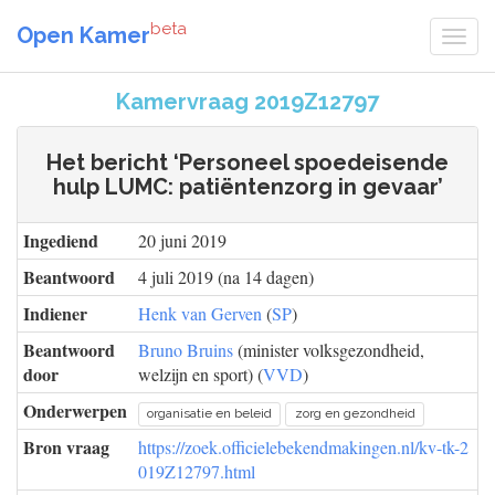
beta
Open Kamer
Kamervraag 2019Z12797
Het bericht ‘Personeel spoedeisende
hulp LUMC: patiëntenzorg in gevaar’
Ingediend
20 juni 2019
Beantwoord
4 juli 2019 (na 14 dagen)
Indiener
Henk van Gerven
(
SP
)
Beantwoord
Bruno Bruins
(minister volksgezondheid,
door
welzijn en sport) (
VVD
)
Onderwerpen
organisatie en beleid
zorg en gezondheid
Bron vraag
https://zoek.officielebekendmakingen.nl/kv-tk-2
019Z12797.html