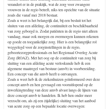
verandert er in de praktijk, wat de zorg voor zwangere
vrouwen in de regio betreft, niks ten opzichte van de situatie
zoals die vanaf mei 2018 bestaat.
Zoals u weet is het belangrijk dat, bij een besluit tot het
sluiten van een afdeling, de continuïteit en beschikbaarheid
van zorg geborgd is. Zodat patiënten in de regio niet alleen
vandaag, maar ook morgen en overmorgen kunnen rekenen
op goede en toegankelijke zorg. Hier is een belangrijke rol
weggelegd voor de zorginstellingen in de regio,
geboortezorgprofessionals en het Regionaal Overleg Acute
Zorg (ROAZ). Met het oog op de continuïteit van zorg bij
sluiting van een afdeling acute verloskunde heb ik een
algemene maatregel van bestuur (amvb) in voorbereiding.
Een concept van die amvb heeft u ontvangen.
Zoals u weet heb ik de ziekenhuizen geïnformeerd over deze
concept amvb en hen gevraagd om vooruitlopend op de
inwerkingtreding van deze amvb alvast langs de lijnen van
deze concept amvb te handelen. Ik heb hen onder meer
verzocht om, als zij een (tijdelijke) sluiting van het aanbod
van acute zorg op een bepaalde locatie overwegen: