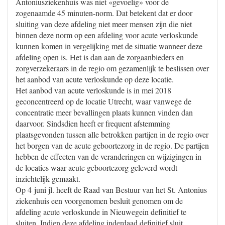
Antoniusziekenhuis was niet «gevoelig» voor de
zogenaamde 45 minuten-norm. Dat betekent dat er door
sluiting van deze afdeling niet meer mensen zijn die niet
binnen deze norm op een afdeling voor acute verloskunde
kunnen komen in vergelijking met de situatie wanneer deze
afdeling open is. Het is dan aan de zorgaanbieders en
zorgverzekeraars in de regio om gezamenlijk te beslissen over
het aanbod van acute verloskunde op deze locatie.
Het aanbod van acute verloskunde is in mei 2018
geconcentreerd op de locatie Utrecht, waar vanwege de
concentratie meer bevallingen plaats kunnen vinden dan
daarvoor. Sindsdien heeft er frequent afstemming
plaatsgevonden tussen alle betrokken partijen in de regio over
het borgen van de acute geboortezorg in de regio. De partijen
hebben de effecten van de veranderingen en wijzigingen in
de locaties waar acute geboortezorg geleverd wordt
inzichtelijk gemaakt.
Op 4 juni jl. heeft de Raad van Bestuur van het St. Antonius
ziekenhuis een voorgenomen besluit genomen om de
afdeling acute verloskunde in Nieuwegein definitief te
sluiten. Indien deze afdeling inderdaad definitief sluit,