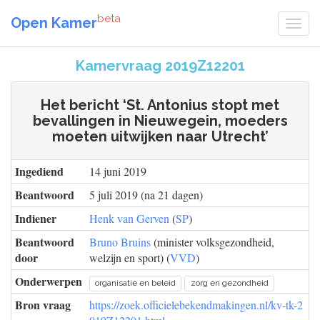
beta
Open Kamer
Kamervraag 2019Z12201
Het bericht ‘St. Antonius stopt met
bevallingen in Nieuwegein, moeders
moeten uitwijken naar Utrecht’
Ingediend
14 juni 2019
Beantwoord
5 juli 2019 (na 21 dagen)
Indiener
Henk van Gerven
(
SP
)
Beantwoord
Bruno Bruins
(minister volksgezondheid,
door
welzijn en sport) (
VVD
)
Onderwerpen
organisatie en beleid
zorg en gezondheid
Bron vraag
https://zoek.officielebekendmakingen.nl/kv-tk-2