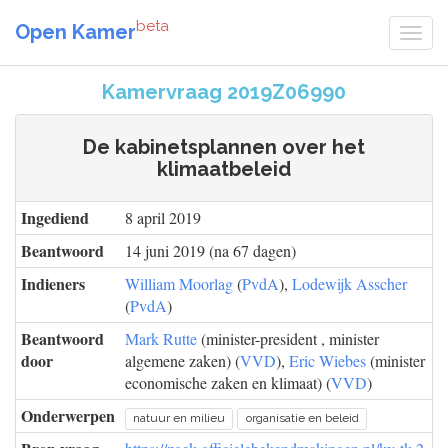
beta
Open Kamer
Kamervraag 2019Z06990
De kabinetsplannen over het
klimaatbeleid
Ingediend
8 april 2019
Beantwoord
14 juni 2019 (na 67 dagen)
Indieners
William Moorlag
(
PvdA
),
Lodewijk Asscher
(
PvdA
)
Beantwoord
Mark Rutte
(minister-president , minister
door
algemene zaken) (
VVD
),
Eric Wiebes
(minister
economische zaken en klimaat) (
VVD
)
Onderwerpen
natuur en milieu
organisatie en beleid