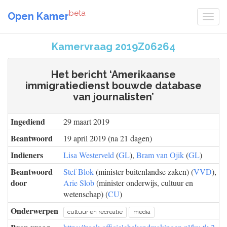
beta
Open Kamer
Kamervraag 2019Z06264
Het bericht ‘Amerikaanse
immigratiedienst bouwde database
van journalisten’
Ingediend
29 maart 2019
Beantwoord
19 april 2019 (na 21 dagen)
Indieners
Lisa Westerveld
(
GL
),
Bram van Ojik
(
GL
)
Beantwoord
Stef Blok
(minister buitenlandse zaken) (
VVD
),
door
Arie Slob
(minister onderwijs, cultuur en
wetenschap) (
CU
)
Onderwerpen
cultuur en recreatie
media