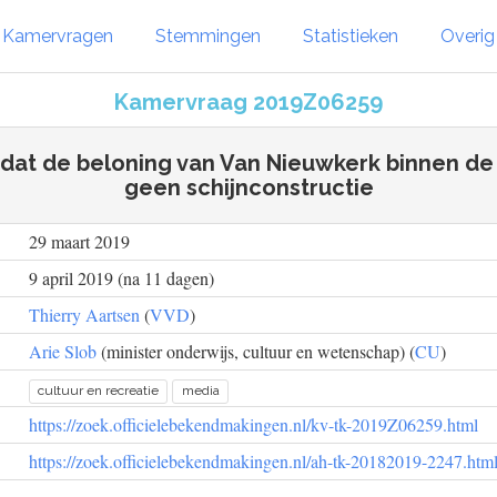
Kamervragen
Stemmingen
Statistieken
Overi
Kamervraag 2019Z06259
 dat de beloning van Van Nieuwkerk binnen de 
geen schijnconstructie
29 maart 2019
9 april 2019 (na 11 dagen)
Thierry Aartsen
(
VVD
)
Arie Slob
(minister onderwijs, cultuur en wetenschap) (
CU
)
cultuur en recreatie
media
https://zoek.officielebekendmakingen.nl/kv-tk-2019Z06259.html
https://zoek.officielebekendmakingen.nl/ah-tk-20182019-2247.htm