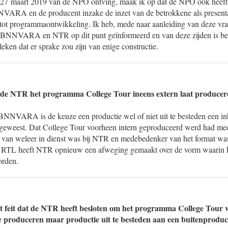
op 27 maart 2019 van de NPO ontving, maak ik op dat de NPO ook heeft
VARA en de producent inzake de inzet van de betrokkene als presenta
 tot programmaontwikkeling. Ik heb, mede naar aanleiding van deze vr
, BNNVARA en NTR op dit punt geïnformeerd en van deze zijden is beve
leken dat er sprake zou zijn van enige constructie.
t de NTR het programma College Tour ineens extern laat produce
NVARA is de keuze een productie wel of niet uit te besteden een inh
 geweest. Dat College Tour voorheen intern geproduceerd werd had me
or van weleer in dienst was bij NTR en medebedenker van het format was
ar RTL heeft NTR opnieuw een afweging gemaakt over de vorm waarin
orden.
t feit dat de NTR heeft besloten om het programma College Tour vo
 te produceren maar productie uit te besteden aan een buitenprodu