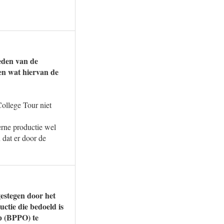
eden van de
en wat hiervan de
llege Tour niet
rne productie wel
 dat er door de
estegen door het
ctie die bedoeld is
p (BPPO) te