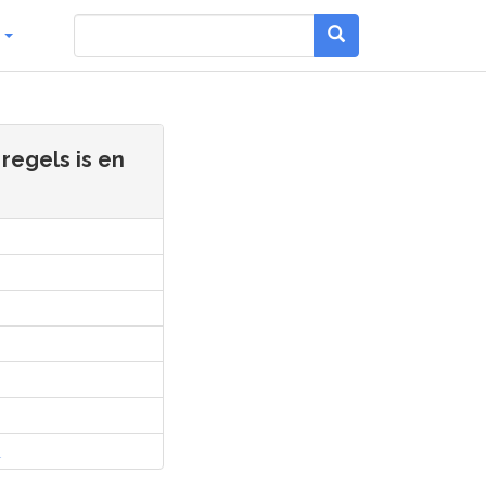
g
regels is en
l