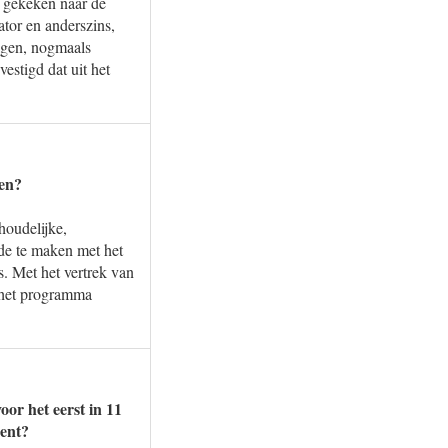
 gekeken naar de
tor en anderszins,
agen, nogmaals
stigd dat uit het
ren?
oudelijke,
de te maken met het
. Met het vertrek van
 het programma
or het eerst in 11
cent?