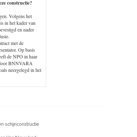
ze constructie?
egen. Volgens het
is in het kader van
bevestigd en nader
usie.
tract met de
esentator. Op basis
eft de NPO in haar
eks door BNNVARA
als neergelegd in het
en schijnconstructie