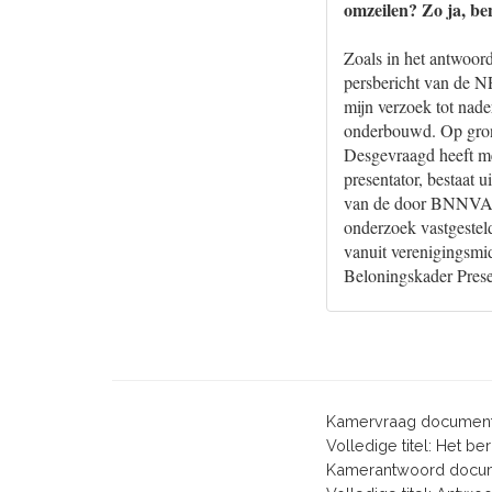
omzeilen? Zo ja, be
Zoals in het antwoord
persbericht van de NP
mijn verzoek tot nade
onderbouwd. Op grond 
Desgevraagd heeft m
presentator, bestaat u
van de door BNNVARA
onderzoek vastgeste
vanuit verenigingsmi
Beloningskader Prese
Kamervraag document
Volledige titel: Het b
Kamerantwoord docum