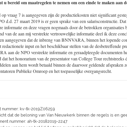
nt u bereid om maatregelen te nemen om een einde te maken aan de
 op vraag 7 is aangegeven zijn de productiekosten niet significant gest
O d.d. 27 maart 2019 is er geen sprake van een salarisconstructie. Dat 
re informatie en deze vragen nogmaals door de betrokken organisaties 
van de aan mij verstrekte vertrouwelijke informatie deel ik deze concl
en aangegeven dat de inbreng van BNNVARA, binnen het lopende con
it redactionele input en het beschikbaar stellen van de desbetreffende pr
 aan de NPO verstrekte informatie en geraadpleegde documenten he
ld dat het honorarium van de presentator van College Tour rechtstre
ddelen aan hem wordt betaald binnen de daarvoor geldende afspraken zo
ntatoren Publieke Omroep en het toepasselijke overgangsrecht.
 nummer: kv-tk-2019Z06259
ericht dat de beloning van Van Nieuwkerk binnen de regels is en ge
ent nummer: ah-tk-20182019-2247