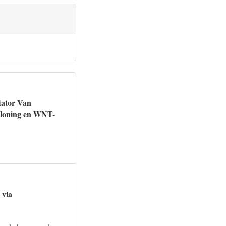
tator Van
beloning en WNT-
 via