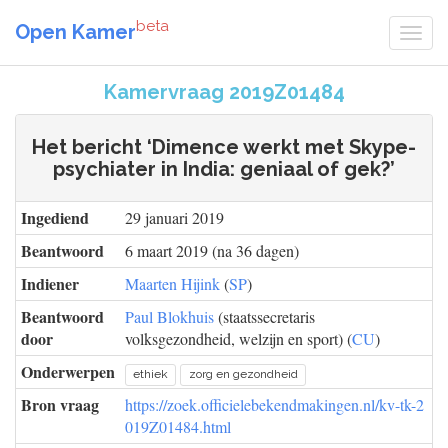
beta
Open Kamer
Kamervraag 2019Z01484
Het bericht ‘Dimence werkt met Skype-
psychiater in India: geniaal of gek?’
Ingediend
29 januari 2019
Beantwoord
6 maart 2019 (na 36 dagen)
Indiener
Maarten Hijink
(
SP
)
Beantwoord
Paul Blokhuis
(staatssecretaris
door
volksgezondheid, welzijn en sport) (
CU
)
Onderwerpen
ethiek
zorg en gezondheid
Bron vraag
https://zoek.officielebekendmakingen.nl/kv-tk-2
019Z01484.html