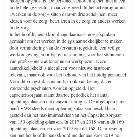
morgen opgelost is. De personeelstekorten spelen niet alleen
in de hele ggz sector, maar zorgbreed. In het actieprogramma
«werken in de zorg» zitten daarom drie actielijnen: meer
kiezen voor de zorg, beter leren in de zorg en anders werken
in de zorg.
In het hoofdlijnenakkoord zijn daarnaast nog afspraken
gemaakt om het werken in de ggz aantrekkelijker te maken
door vermindering van de (ervaren) regeldruk, een veilige
werkomgeving, voor bij- en nascholing, voor het stimuleren
van professionele autonomie en werkplezier. Deze
aantrekkelijkheid is niet alleen voor nieuwe instroom
relevant, maar ook voor het behoud van het huidig personeel.
Voor dit vraagstuk is natuurlijk ook van belang dat er
voldoende psychiaters worden opgeleid. Het
capaciteitsorgaan raamt daartoe periodiek het aantal
opleidingsplaatsen dat daarvoor nodig is. De afgelopen jaren
heeft VWS steeds meer opleidingsplaatsen beschikbaar
gesteld dan het maximumadvies van het Capaciteitsorgaan
van 150 opleidingsplaatsen. In 2017 en 2018 waren dit 160
opleidingsplaatsen, en voor 2019 zijn dit 168. Daarbovenop
zijn met het hoofdlijnenakkoord incidenteel voor 2019 nog