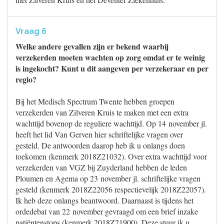
Vraag 6
Welke andere gevallen zijn er bekend waarbij
verzekerden moeten wachten op zorg omdat er te weinig
is ingekocht? Kunt u dit aangeven per verzekeraar en per
regio?
Bij het Medisch Spectrum Twente hebben groepen
verzekerden van Zilveren Kruis te maken met een extra
wachttijd bovenop de reguliere wachttijd. Op 14 november jl.
heeft het lid Van Gerven hier schriftelijke vragen over
gesteld. De antwoorden daarop heb ik u onlangs doen
toekomen (kenmerk 2018Z21032). Over extra wachttijd voor
verzekerden van VGZ bij Zuyderland hebben de leden
Ploumen en Agema op 23 november jl. schriftelijke vragen
gesteld (kenmerk 2018Z22056 respectievelijk 2018Z22057).
Ik heb deze onlangs beantwoord. Daarnaast is tijdens het
ordedebat van 22 november gevraagd om een brief inzake
patiëntenstops (kenmerk 2018Z21900). Deze stuur ik u