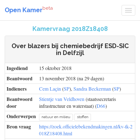
beta
Open Kamer
Kamervraag 2018Z18408
Over blazers bij chemiebedrijf ESD-SIC
in Delfzijl
Ingediend
15 oktober 2018
Beantwoord
13 november 2018 (na 29 dagen)
Indieners
Cem Laçin
(
SP
),
Sandra Beckerman
(
SP
)
Beantwoord
Stientje van Veldhoven
(staatssecretaris
door
infrastructuur en waterstaat) (
D66
)
Onderwerpen
natuur en milieu
stoffen
Bron vraag
https://zoek.officielebekendmakingen.nl/kv-tk-2
018Z18408.html