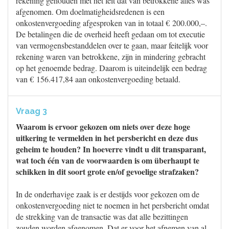
rekening gehouden met het feit dat van betrokkene alles was
afgenomen. Om doelmatigheidsredenen is een
onkostenvergoeding afgesproken van in totaal € 200.000,–.
De betalingen die de overheid heeft gedaan om tot executie
van vermogensbestanddelen over te gaan, maar feitelijk voor
rekening waren van betrokkene, zijn in mindering gebracht
op het genoemde bedrag. Daarom is uiteindelijk een bedrag
van € 156.417,84 aan onkostenvergoeding betaald.
Vraag 3
Waarom is ervoor gekozen om niets over deze hoge
uitkering te vermelden in het persbericht en deze dus
geheim te houden? In hoeverre vindt u dit transparant,
wat toch één van de voorwaarden is om überhaupt te
schikken in dit soort grote en/of gevoelige strafzaken?
In de onderhavige zaak is er destijds voor gekozen om de
onkostenvergoeding niet te noemen in het persbericht omdat
de strekking van de transactie was dat alle bezittingen
zouden worden afgenomen. Dat er voor het afnemen van al