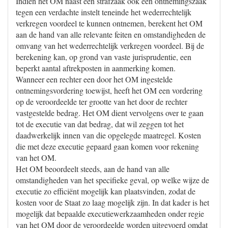
Indien het OM naast een strafzaak ook een ontnemingszaak
tegen een verdachte instelt teneinde het wederrechtelijk
verkregen voordeel te kunnen ontnemen, berekent het OM
aan de hand van alle relevante feiten en omstandigheden de
omvang van het wederrechtelijk verkregen voordeel. Bij de
berekening kan, op grond van vaste jurisprudentie, een
beperkt aantal aftrekposten in aanmerking komen.
Wanneer een rechter een door het OM ingestelde
ontnemingsvordering toewijst, heeft het OM een vordering
op de veroordeelde ter grootte van het door de rechter
vastgestelde bedrag. Het OM dient vervolgens over te gaan
tot de executie van dat bedrag, dat wil zeggen tot het
daadwerkelijk innen van die opgelegde maatregel. Kosten
die met deze executie gepaard gaan komen voor rekening
van het OM.
Het OM beoordeelt steeds, aan de hand van alle
omstandigheden van het specifieke geval, op welke wijze de
executie zo efficiënt mogelijk kan plaatsvinden, zodat de
kosten voor de Staat zo laag mogelijk zijn. In dat kader is het
mogelijk dat bepaalde executiewerkzaamheden onder regie
van het OM door de veroordeelde worden uitgevoerd omdat