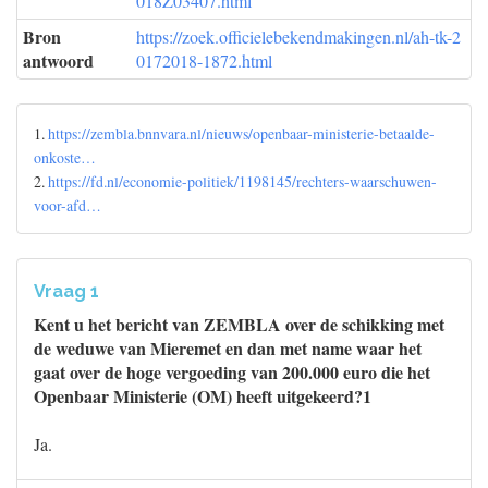
018Z03407.html
Bron
https://zoek.officielebekendmakingen.nl/ah-tk-2
antwoord
0172018-1872.html
1.
https://zembla.bnnvara.nl/nieuws/openbaar-ministerie-betaalde-
onkoste…
2.
https://fd.nl/economie-politiek/1198145/rechters-waarschuwen-
voor-afd…
Vraag 1
Kent u het bericht van ZEMBLA over de schikking met
de weduwe van Mieremet en dan met name waar het
gaat over de hoge vergoeding van 200.000 euro die het
Openbaar Ministerie (OM) heeft uitgekeerd?1
Ja.