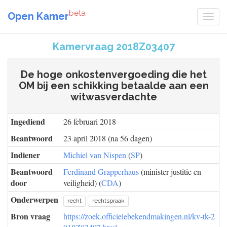
beta
Open Kamer
Kamervraag 2018Z03407
De hoge onkostenvergoeding die het
OM bij een schikking betaalde aan een
witwasverdachte
Ingediend
26 februari 2018
Beantwoord
23 april 2018 (na 56 dagen)
Indiener
Michiel van Nispen
(
SP
)
Beantwoord
Ferdinand Grapperhaus
(minister justitie en
door
veiligheid) (
CDA
)
Onderwerpen
recht
rechtspraak
Bron vraag
https://zoek.officielebekendmakingen.nl/kv-tk-2