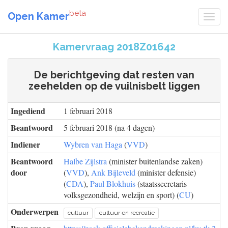
beta
Open Kamer
Kamervraag 2018Z01642
De berichtgeving dat resten van
zeehelden op de vuilnisbelt liggen
Ingediend
1 februari 2018
Beantwoord
5 februari 2018 (na 4 dagen)
Indiener
Wybren van Haga
(
VVD
)
Beantwoord
Halbe Zijlstra
(minister buitenlandse zaken)
door
(
VVD
),
Ank Bijleveld
(minister defensie)
(
CDA
),
Paul Blokhuis
(staatssecretaris
volksgezondheid, welzijn en sport) (
CU
)
Onderwerpen
cultuur
cultuur en recreatie