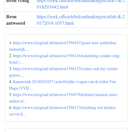
Bron vraag
https://zoek.officielebekendmakingen.nl/kv-tk-2
018Z01642.html
Bron
https://zoek.officielebekendmakingen.nl/ah-tk-2
antwoord
0172018-1057.html
1.
https://www.telegraaf.nl/nieuws/1594167/gesol-met-zeehelden-
menselijk…
2.
https://www.telegraaf.nl/nieuws/1594116/schending-zonder-enig-
besef (…
3.
https://www.telegraaf.nl/nieuws/1594157/resten-ook-bij-vuilnis-
geloos…
4.
Kamerstuk 2018Z01027 (schriftelijke vragen van de leden Van
Haga (VVD…
5.
https://www.telegraaf.nl/nieuws/1594578/kabinet-kunnen-niets-
anders-d…
6.
https://www.telegraaf.nl/nieuws/1594173/stichting-wil-helden-
eervol-h…