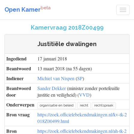
beta
Open Kamer
Kamervraag 2018Z00499
Justitiële dwalingen
Ingediend
17 januari 2018
Beantwoord
13 maart 2018 (na 55 dagen)
Indiener
Michiel van Nispen
(
SP
)
Beantwoord
Sander Dekker
(minister zonder portefeuille
door
justitie en veiligheid) (
VVD
)
Onderwerpen
organisatie en beleid
recht
rechtspraak
Bron vraag
https://zoek.officielebekendmakingen.nl/kv-tk-2
018Z00499.html
Bron
https://zoek.officielebekendmakingen.nl/ah-tk-2