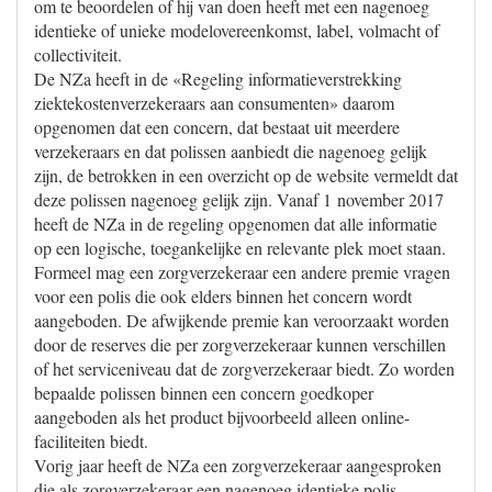
om te beoordelen of hij van doen heeft met een nagenoeg
identieke of unieke modelovereenkomst, label, volmacht of
collectiviteit.
De NZa heeft in de «Regeling informatieverstrekking
ziektekostenverzekeraars aan consumenten» daarom
opgenomen dat een concern, dat bestaat uit meerdere
verzekeraars en dat polissen aanbiedt die nagenoeg gelijk
zijn, de betrokken in een overzicht op de website vermeldt dat
deze polissen nagenoeg gelijk zijn. Vanaf 1 november 2017
heeft de NZa in de regeling opgenomen dat alle informatie
op een logische, toegankelijke en relevante plek moet staan.
Formeel mag een zorgverzekeraar een andere premie vragen
voor een polis die ook elders binnen het concern wordt
aangeboden. De afwijkende premie kan veroorzaakt worden
door de reserves die per zorgverzekeraar kunnen verschillen
of het serviceniveau dat de zorgverzekeraar biedt. Zo worden
bepaalde polissen binnen een concern goedkoper
aangeboden als het product bijvoorbeeld alleen online-
faciliteiten biedt.
Vorig jaar heeft de NZa een zorgverzekeraar aangesproken
die als zorgverzekeraar een nagenoeg identieke polis