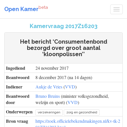
beta
Open Kamer
Kamervraag 2017Z16203
Het bericht ‘Consumentenbond
bezorgd over groot aantal
‘kloonpolissen’’
Ingediend
24 november 2017
Beantwoord
8 december 2017 (na 14 dagen)
Indiener
Aukje de Vries
(
VVD
)
Beantwoord
Bruno Bruins
(minister volksgezondheid,
door
welzijn en sport) (
VVD
)
Onderwerpen
verzekeringen
zorg en gezondheid
Bron vraag
https://zoek.officielebekendmakingen.nl/kv-tk-2