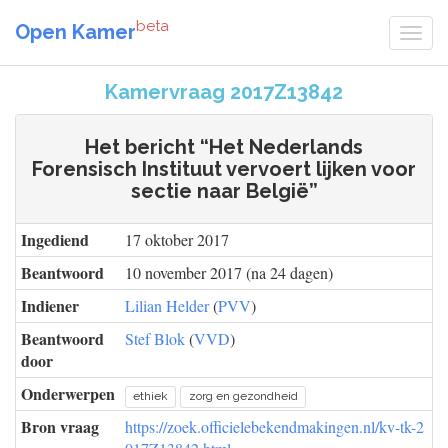
beta
Open Kamer
Kamervraag 2017Z13842
Het bericht “Het Nederlands
Forensisch Instituut vervoert lijken voor
sectie naar België”
Ingediend
17 oktober 2017
Beantwoord
10 november 2017 (na 24 dagen)
Indiener
Lilian Helder
(
PVV
)
Beantwoord
Stef Blok
(
VVD
)
door
Onderwerpen
ethiek
zorg en gezondheid
Bron vraag
https://zoek.officielebekendmakingen.nl/kv-tk-2