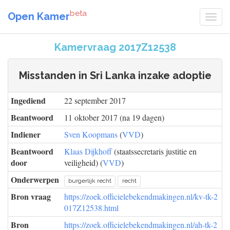
beta
Open Kamer
Kamervraag 2017Z12538
Misstanden in Sri Lanka inzake adoptie
Ingediend
22 september 2017
Beantwoord
11 oktober 2017 (na 19 dagen)
Indiener
Sven Koopmans
(
VVD
)
Beantwoord
Klaas Dijkhoff
(staatssecretaris justitie en
door
veiligheid) (
VVD
)
Onderwerpen
burgerlijk recht
recht
Bron vraag
https://zoek.officielebekendmakingen.nl/kv-tk-2
017Z12538.html
Bron
https://zoek.officielebekendmakingen.nl/ah-tk-2