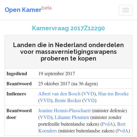
beta
Open Kamer
Kamervraag 2017Z12290
Landen die in Nederland onderdelen
voor massavernietigingswapens
proberen te kopen
Ingediend
19 september 2017
Beantwoord
25 oktober 2017 (na 36 dagen)
Indieners
Albert van den Bosch
(
VVD
),
Han ten Broeke
(
VVD
),
Bente Becker
(
VVD
)
Beantwoord
Jeanine Hennis-Plasschaert
(minister defensie)
door
(
VVD
),
Lilianne Ploumen
(minister zonder
portefeuille buitenlandse zaken) (
PvdA
),
Bert
Koenders
(minister buitenlandse zaken) (
PvdA
)