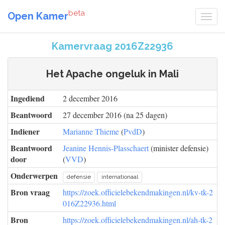
beta
Open Kamer
Kamervraag 2016Z22936
Het Apache ongeluk in Mali
Ingediend
2 december 2016
Beantwoord
27 december 2016 (na 25 dagen)
Indiener
Marianne Thieme
(
PvdD
)
Beantwoord
Jeanine Hennis-Plasschaert
(minister defensie)
door
(
VVD
)
Onderwerpen
defensie
internationaal
Bron vraag
https://zoek.officielebekendmakingen.nl/kv-tk-2
016Z22936.html
Bron
https://zoek.officielebekendmakingen.nl/ah-tk-2