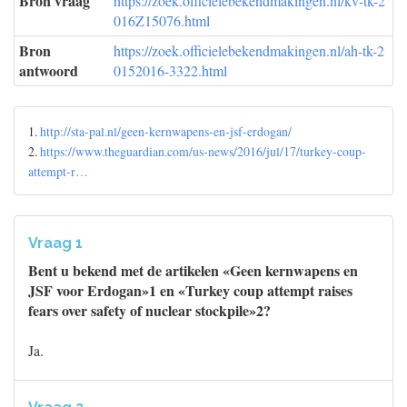
Bron vraag
https://zoek.officielebekendmakingen.nl/kv-tk-2
016Z15076.html
Bron
https://zoek.officielebekendmakingen.nl/ah-tk-2
antwoord
0152016-3322.html
1.
http://sta-pal.nl/geen-kernwapens-en-jsf-erdogan/
2.
https://www.theguardian.com/us-news/2016/jul/17/turkey-coup-
attempt-r…
Vraag 1
Bent u bekend met de artikelen «Geen kernwapens en
JSF voor Erdogan»1 en «Turkey coup attempt raises
fears over safety of nuclear stockpile»2?
Ja.