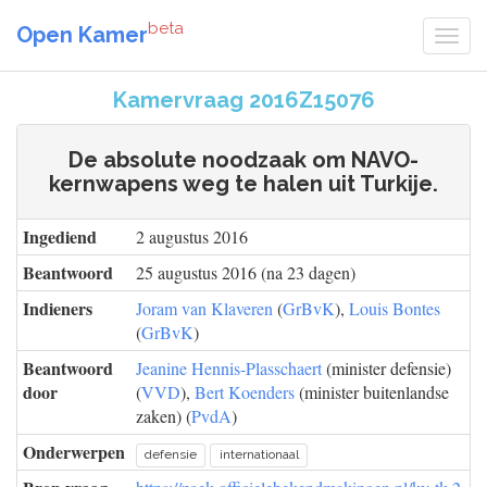
beta
Open Kamer
Kamervraag 2016Z15076
De absolute noodzaak om NAVO-
kernwapens weg te halen uit Turkije.
Ingediend
2 augustus 2016
Beantwoord
25 augustus 2016 (na 23 dagen)
Indieners
Joram van Klaveren
(
GrBvK
),
Louis Bontes
(
GrBvK
)
Beantwoord
Jeanine Hennis-Plasschaert
(minister defensie)
door
(
VVD
),
Bert Koenders
(minister buitenlandse
zaken) (
PvdA
)
Onderwerpen
defensie
internationaal