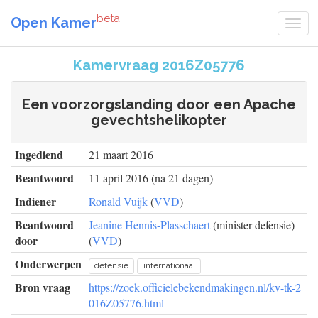
beta
Open Kamer
Kamervraag 2016Z05776
Een voorzorgslanding door een Apache
gevechtshelikopter
Ingediend
21 maart 2016
Beantwoord
11 april 2016 (na 21 dagen)
Indiener
Ronald Vuijk
(
VVD
)
Beantwoord
Jeanine Hennis-Plasschaert
(minister defensie)
door
(
VVD
)
Onderwerpen
defensie
internationaal
Bron vraag
https://zoek.officielebekendmakingen.nl/kv-tk-2
016Z05776.html