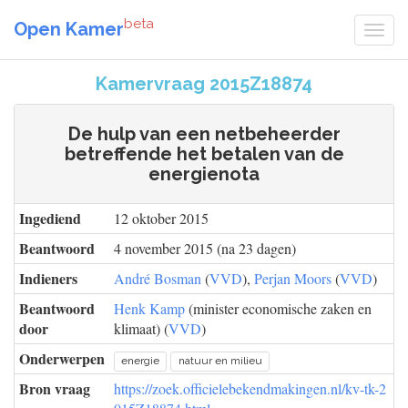
beta
Open Kamer
Kamervraag 2015Z18874
De hulp van een netbeheerder
betreffende het betalen van de
energienota
Ingediend
12 oktober 2015
Beantwoord
4 november 2015 (na 23 dagen)
Indieners
André Bosman
(
VVD
),
Perjan Moors
(
VVD
)
Beantwoord
Henk Kamp
(minister economische zaken en
door
klimaat) (
VVD
)
Onderwerpen
energie
natuur en milieu
Bron vraag
https://zoek.officielebekendmakingen.nl/kv-tk-2