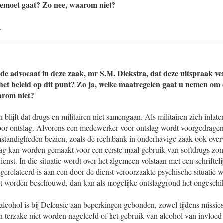
gemoet gaat? Zo nee, waarom niet?
.
 de advocaat in deze zaak, mr S.M. Diekstra, dat deze uitspraak v
het beleid op dit punt? Zo ja, welke maatregelen gaat u nemen om d
arom niet?
 blijft dat drugs en militairen niet samengaan. Als militairen zich inlate
voor ontslag. Alvorens een medewerker voor ontslag wordt voorgedragen
omstandigheden bezien, zoals de rechtbank in onderhavige zaak ook ove
lag kan worden gemaakt voor een eerste maal gebruik van softdrugs zond
dienst. In die situatie wordt over het algemeen volstaan met een schrifte
gerelateerd is aan een door de dienst veroorzaakte psychische situatie wa
t worden beschouwd, dan kan als mogelijke ontslaggrond het ongeschik
lcohol is bij Defensie aan beperkingen gebonden, zowel tijdens missies
n terzake niet worden nageleefd of het gebruik van alcohol van invloed i