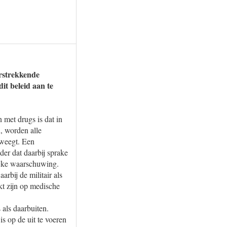
erstrekkende
it beleid aan te
n met drugs is dat in
, worden alle
rweegt. Een
er dat daarbij sprake
lijke waarschuwing.
arbij de militair als
t zijn op medische
 als daarbuiten.
s op de uit te voeren