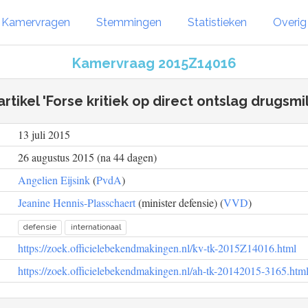
Kamervragen
Stemmingen
Statistieken
Overi
Kamervraag 2015Z14016
artikel 'Forse kritiek op direct ontslag drugsmili
13 juli 2015
26 augustus 2015 (na 44 dagen)
Angelien Eijsink
(
PvdA
)
Jeanine Hennis-Plasschaert
(minister defensie) (
VVD
)
defensie
internationaal
https://zoek.officielebekendmakingen.nl/kv-tk-2015Z14016.html
https://zoek.officielebekendmakingen.nl/ah-tk-20142015-3165.htm