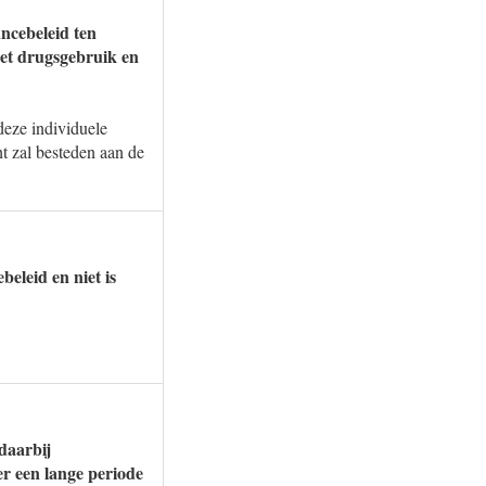
ancebeleid ten
het drugsgebruik en
deze individuele
t zal besteden aan de
eleid en niet is
daarbij
er een lange periode