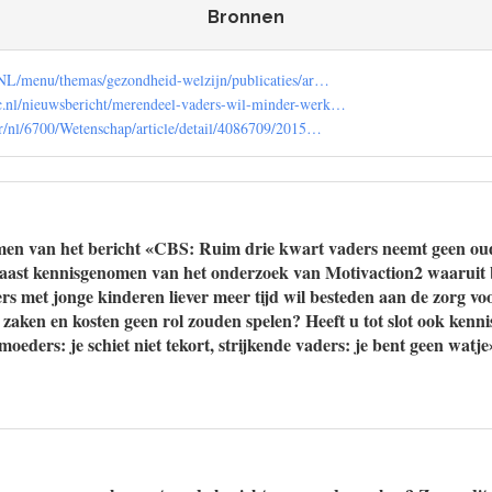
Bronnen
-NL/menu/themas/gezondheid-welzijn/publicaties/ar…
.nl/nieuwsbericht/merendeel-vaders-wil-minder-werk…
tr/nl/6700/Wetenschap/article/detail/4086709/2015…
men van het bericht «CBS: Ruim drie kwart vaders neemt geen ou
aast kennisgenomen van het onderzoek van Motivaction2 waaruit bl
rs met jonge kinderen liever meer tijd wil besteden aan de zorg v
zaken en kosten geen rol zouden spelen? Heeft u tot slot ook ken
eders: je schiet niet tekort, strijkende vaders: je bent geen watj