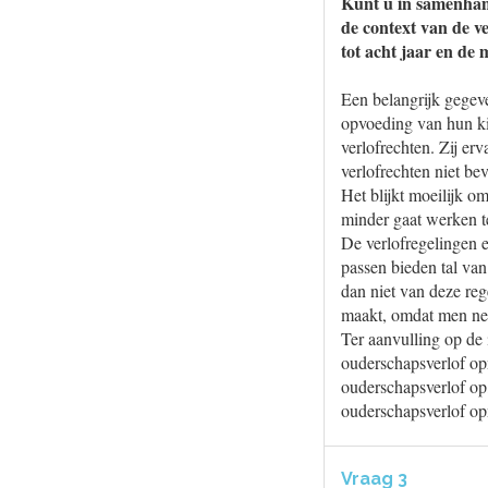
Kunt u in samenhan
de context van de v
tot acht jaar en de
Een belangrijk gegeven
opvoeding van hun ki
verlofrechten. Zij e
verlofrechten niet bev
Het blijkt moeilijk o
minder gaat werken te
De verlofregelingen e
passen bieden tal va
dan niet van deze reg
maakt, omdat men neg
Ter aanvulling op de 
ouderschapsverlof op
ouderschapsverlof op
ouderschapsverlof op
Vraag 3