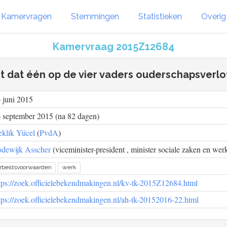
Kamervragen
Stemmingen
Statistieken
Overi
Kamervraag 2015Z12684
ht dat één op de vier vaders ouderschapsverl
 juni 2015
 september 2015 (na 82 dagen)
klik Yücel
(
PvdA
)
dewijk Asscher
(viceminister-president , minister sociale zaken en wer
rbeidsvoorwaarden
werk
tps://zoek.officielebekendmakingen.nl/kv-tk-2015Z12684.html
tps://zoek.officielebekendmakingen.nl/ah-tk-20152016-22.html