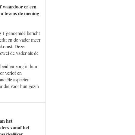
of waardoor er een
 u tevens de mening
g 1 genoemde bericht
rkt en de vader meer
oekomst. Deze
owel de vader als de
arbeid en zorg in hun
or verlof en
anciële aspecten
r die voor hun gezin
van het
ders vanaf het
 makkelijker