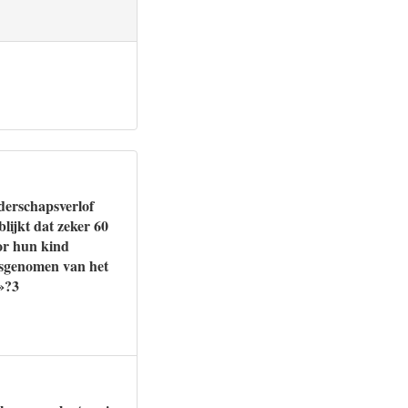
derschapsverlof
ijkt dat zeker 60
oor hun kind
nisgenomen van het
e»?3