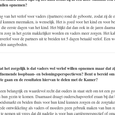
zullen opnemen?
ng van het verlof voor vaders (/partners) rond de geboorte, zodat zij de 
d kunnen meemaken, is wenselijk. Het is goed voor het kind en voor be
j die eerste dagen van het kind. Het blijkt dat dan ook in de jaren daarn
 en zorg in het gezin makkelijker worden en vaders meer zorgen. Het ka
verlof voor de partners uit te breiden tot 5 dagen betaald verlof. Een w
rden aangeboden.
t het zorgelijk is dat vaders wel verlof willen opnemen maar dat zij
fnemende loopbaan- en beloningsperspectieven? Bent u bereid om 
 te gaan en de resultaten hiervan te delen met de Kamer?
een belangrijk en waardevol recht dat ouders in staat stelt om tot een 
 hun gezin te komen. Daarnaast draagt ouderschapsverlof eraan bij dat 
rbeidsmarkt en beiden thuis voor hun kind kunnen zorgen en de zorgta
oede ontwikkeling als vaders of moeders geen gebruik maken van hun r
te nemen uit vrees dat dit nadelig is voor hun carrièreperspectief of om