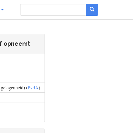
g
of opneemt
kgelegenheid) (
PvdA
)