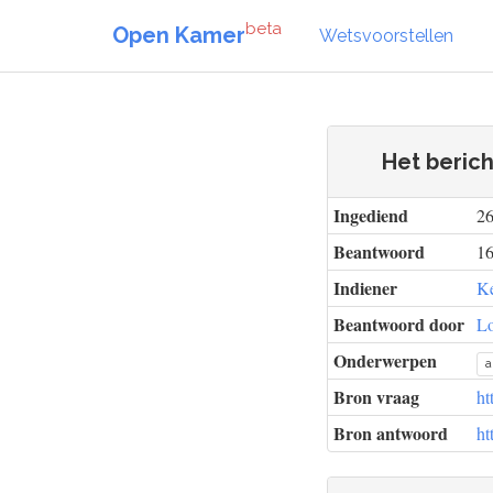
beta
Open Kamer
Wetsvoorstellen
Het beric
Ingediend
26
Beantwoord
16
Indiener
Ke
Beantwoord door
Lo
Onderwerpen
a
Bron vraag
ht
Bron antwoord
ht