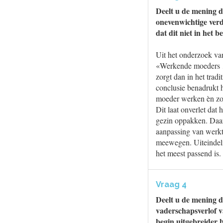
Deelt u de mening 
onevenwichtige verd
dat dit niet in het 
Uit het onderzoek va
«Werkende moeders …
zorgt dan in het trad
conclusie benadrukt h
moeder werken èn zo
Dit laat onverlet dat
gezin oppakken. Daarb
aanpassing van werkti
meewegen. Uiteindeli
het meest passend is.
Vraag 4
Deelt u de mening d
vaderschapsverlof v
begin uitgebreider b