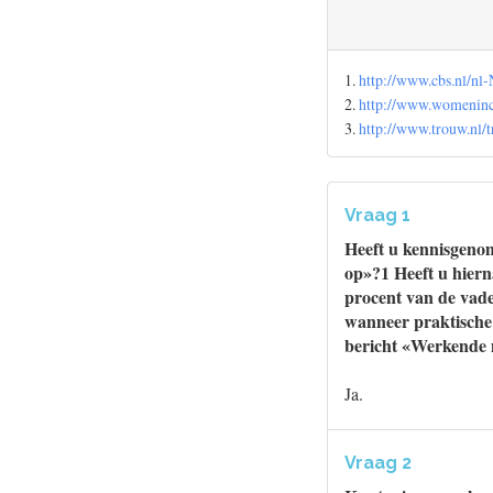
1.
http://www.cbs.nl/nl
2.
http://www.womeninc
3.
http://www.trouw.nl/
Vraag 1
Heeft u kennisgeno
op»?1 Heeft u hiern
procent van de vade
wanneer praktische 
bericht «Werkende mo
Ja.
Vraag 2