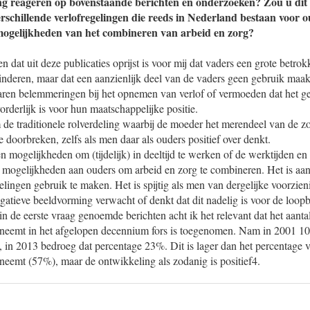
g reageren op bovenstaande berichten en onderzoeken? Zou u dit 
erschillende verlofregelingen die reeds in Nederland bestaan voor 
 mogelijkheden van het combineren van arbeid en zorg?
 dat uit deze publicaties oprijst is voor mij dat vaders een grote betrok
nderen, maar dat een aanzienlijk deel van de vaders geen gebruik maakt
rvaren belemmeringen bij het opnemen van verlof of vermoeden dat het 
orderlijk is voor hun maatschappelijke positie.
m de traditionele rolverdeling waarbij de moeder het merendeel van de z
 doorbreken, zelfs als men daar als ouders positief over denkt.
n mogelijkheden om (tijdelijk) in deeltijd te werken of de werktijden en 
n mogelijkheden aan ouders om arbeid en zorg te combineren. Het is aan
elingen gebruik te maken. Het is spijtig als men van dergelijke voorzie
atieve beeldvorming verwacht of denkt dat dit nadelig is voor de loop
in de eerste vraag genoemde berichten acht ik het relevant dat het aanta
neemt in het afgelopen decennium fors is toegenomen. Nam in 2001 1
, in 2013 bedroeg dat percentage 23%. Dit is lager dan het percentage
neemt (57%), maar de ontwikkeling als zodanig is positief4.