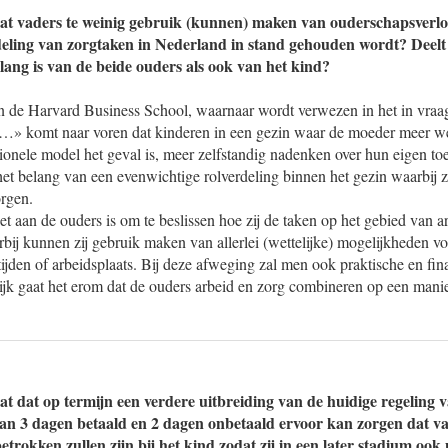
dat vaders te weinig gebruik (kunnen) maken van ouderschapsverl
eling van zorgtaken in Nederland in stand gehouden wordt? Deelt
belang is van de beide ouders als ook van het kind?
n de Harvard Business School, waarnaar wordt verwezen in het in vraa
» komt naar voren dat kinderen in een gezin waar de moeder meer we
itionele model het geval is, meer zelfstandig nadenken over hun eigen t
et belang van een evenwichtige rolverdeling binnen het gezin waarbij z
rgen.
 het aan de ouders is om te beslissen hoe zij de taken op het gebied van 
ij kunnen zij gebruik maken van allerlei (wettelijke) mogelijkheden vo
jden of arbeidsplaats. Bij deze afweging zal men ook praktische en fin
jk gaat het erom dat de ouders arbeid en zorg combineren op een manie
at dat op termijn een verdere uitbreiding van de huidige regeling 
an 3 dagen betaald en 2 dagen onbetaald ervoor kan zorgen dat va
etrokken zullen zijn bij het kind zodat zij in een later stadium ook