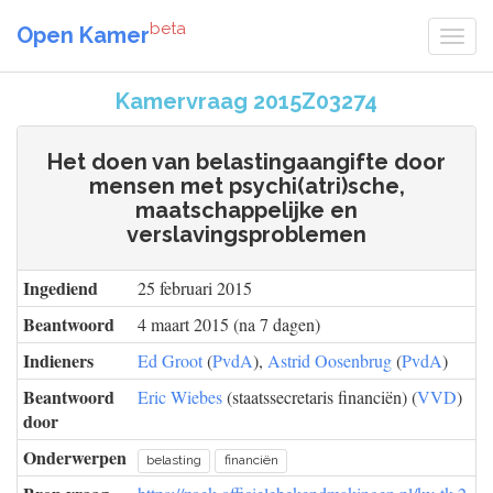
beta
Open Kamer
Kamervraag 2015Z03274
Het doen van belastingaangifte door
mensen met psychi(atri)sche,
maatschappelijke en
verslavingsproblemen
Ingediend
25 februari 2015
Beantwoord
4 maart 2015 (na 7 dagen)
Indieners
Ed Groot
(
PvdA
),
Astrid Oosenbrug
(
PvdA
)
Beantwoord
Eric Wiebes
(staatssecretaris financiën) (
VVD
)
door
Onderwerpen
belasting
financiën