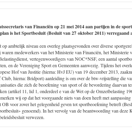
atssecretaris van Financiën op 21 mei 2014 aan partijen in de spor
 plan is het Sportbesluit (Besluit van 27 oktober 2011) verregaand 
op ambtelijk niveau een overleg plaatsgevonden over diverse sportgere
 waren medewerkers van het Ministerie van Financiën, het Ministerie
 Belastingdienst, vertegenwoordigers van NOC*NSF, een aantal sportb
n, en de Vereniging Sport en Gemeenten aanwezig. Tijdens het overle
uropese Hof van Justitie (hierna: HvJ EU) van 19 december 2013, zaakn
Club, hierna: Bridport) aanleiding is om over de btw-vrijstelling die va
anisaties die zich de beoefening van sport of de bevordering daarvan ten
ken (artikel 11, lid 1, onderdeel e van de Wet op de Omzetbelasting 19
 merken wij op dat het voorgaande niets van doen heeft met aanpassing
t OB voor zover het gelegenheid geven tot sportbeoefening betreft (Bes
portbesluit» genoemd). In het vervolg van de beantwoording van deze
 beleidsbesluit verwezen.