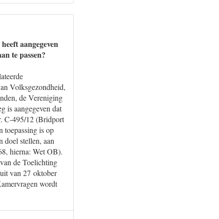
t heeft aangegeven
aan te passen?
lateerde
 van Volksgezondheid,
onden, de Vereniging
g is aangegeven dat
r. C-495/12 (Bridport
n toepassing is op
 doel stellen, aan
68, hierna: Wet OB).
 van de Toelichting
luit van 27 oktober
 Kamervragen wordt