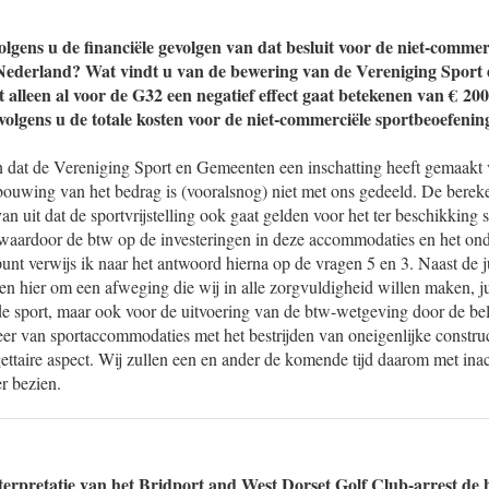
volgens u de financiële gevolgen van dat besluit voor de niet-commer
 Nederland? Wat vindt u van de bewering van de Vereniging Spor
t alleen al voor de G32 een negatief effect gaat betekenen van € 20
 volgens u de totale kosten voor de niet-commerciële sportbeoefenin
dat de Vereniging Sport en Gemeenten een inschatting heeft gemaakt v
ouwing van het bedrag is (vooralsnog) niet met ons gedeeld. De bereke
an uit dat de sportvrijstelling ook gaat gelden voor het ter beschikking 
aardoor de btw op de investeringen in deze accommodaties en het ond
 punt verwijs ik naar het antwoord hierna op de vragen 5 en 3. Naast de 
en hier om een afweging die wij in alle zorgvuldigheid willen maken, j
e sport, maar ook voor de uitvoering van de btw-wetgeving door de bel
eer van sportaccommodaties met het bestrijden van oneigenlijke construc
dgettaire aspect. Wij zullen een en ander de komende tijd daarom met in
r bezien.
terpretatie van het Bridport and West Dorset Golf Club-arrest de b