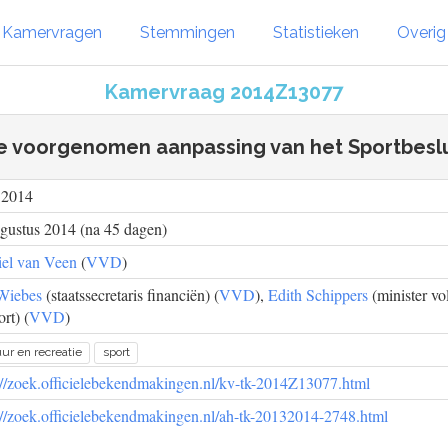
Kamervragen
Stemmingen
Statistieken
Overi
Kamervraag 2014Z13077
e voorgenomen aanpassing van het Sportbeslu
i 2014
gustus 2014 (na 45 dagen)
el van Veen
(
VVD
)
Wiebes
(staatssecretaris financiën) (
VVD
),
Edith Schippers
(minister vo
rt) (
VVD
)
uur en recreatie
sport
://zoek.officielebekendmakingen.nl/kv-tk-2014Z13077.html
://zoek.officielebekendmakingen.nl/ah-tk-20132014-2748.html