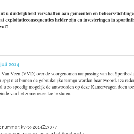
nt u duidelijkheid verschaffen aan gemeenten en beheersstichting
odat exploitatieconsequenties helder zijn en investeringen in sportin
vat?
.
juli 2014
d Van Veen (VVD) over de voorgenomen aanpassing van het Sportbeslui
 spijt niet binnen de gebruikelijke termijn worden beantwoord. De reden 
zal u zo spoedig mogelijk de antwoorden op deze Kamervragen doen toe
einde van het zomerreces toe te sturen.
 nummer: kv-tk-2014Z13077
oorgenomen aanpassing van het Sportbesluit