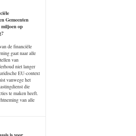
ciële
t en Gemeenten
0 miljoen op
g?
an de financiële
ning gaat naar alle
stellen van
erhoud niet langer
juridische EU-context
uist vanwege het
astingdienst die
ties te maken heeft.
achtneming van alle
asis is voor