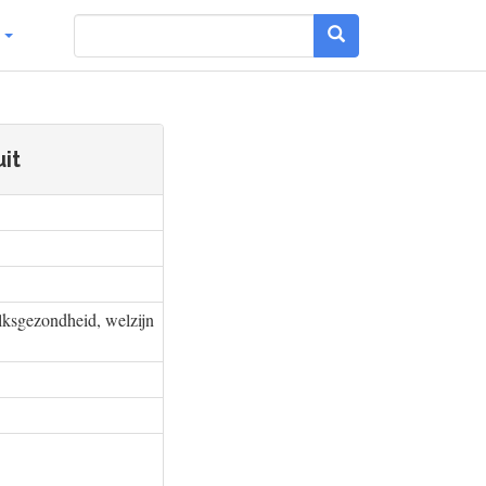
g
it
lksgezondheid, welzijn