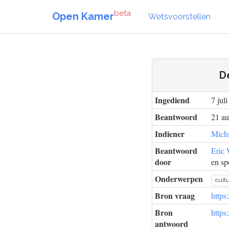
beta
Open Kamer
Wetsvoorstellen
D
Ingediend
7 jul
Beantwoord
21 au
Indiener
Michi
Beantwoord
Eric 
door
en spo
Onderwerpen
cult
Bron vraag
https
Bron
https
antwoord