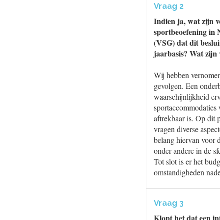
Vraag 2
Indien ja, wat zijn 
sportbeoefening in
(VSG) dat dit beslui
jaarbasis? Wat zijn
Wij hebben vernomen 
gevolgen. Een onderb
waarschijnlijkheid erv
sportaccommodaties w
aftrekbaar is. Op dit
vragen diverse aspect
belang hiervan voor d
onder andere in de sf
Tot slot is er het bu
omstandigheden nade
Vraag 3
Klopt het dat een in