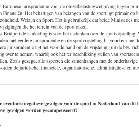
 Europese jurisprudentie voor de omzetbelastingwetgeving liggen prima
an Financiën. Het behartigen van belangen van de sport ligt primair op h
ondheid, Welzijn en Sport. Het is gebruikelijk dat beide Ministeries me
wijzigingen die het terrein van de sport raken.
est Bridport de aanleiding is voor het nadenken over de sportvrijstellin
en met eerdere jurisprudentie en de sportvrijstelling bij voorkeur niet
re jurisprudentie ligt het voor de hand om de vrijstelling uit de btw-richt
g over te nemen, waarbij ook het ter beschikking stellen van sportacc
 vallen. Zoals gezegd, alle aspecten die samenhangen met de onderhavig
rden de juridische, financiële, organisatorische, administratieve en ui
de eventuele negatieve gevolgen voor de sport in Nederland van dit
tieve gevolgen worden gecompenseerd?
.